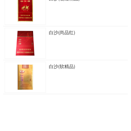
白沙(尚品红)
白沙(软精品)