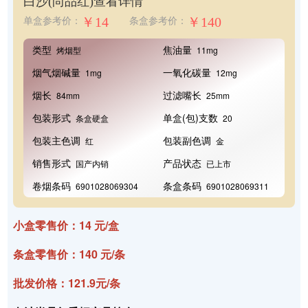
白沙(尚品红)
查看详情
￥14
￥140
单盒参考价：
条盒参考价：
类型
焦油量
烤烟型
11mg
烟气烟碱量
一氧化碳量
1mg
12mg
烟长
过滤嘴长
84mm
25mm
包装形式
单盒(包)支数
条盒硬盒
20
包装主色调
包装副色调
红
金
销售形式
产品状态
国产内销
已上市
卷烟条码
条盒条码
6901028069304
6901028069311
小盒零售价：14 元/盒
条盒零售价：140 元/条
批发价格：121.9元/条