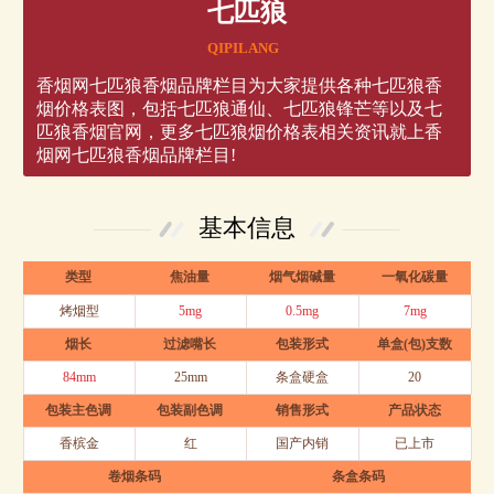
七匹狼
QIPILANG
香烟网七匹狼香烟品牌栏目为大家提供各种七匹狼香
烟价格表图，包括七匹狼通仙、七匹狼锋芒等以及七
匹狼香烟官网，更多七匹狼烟价格表相关资讯就上香
烟网七匹狼香烟品牌栏目!
基本信息
类型
焦油量
烟气烟碱量
一氧化碳量
烤烟型
5mg
0.5mg
7mg
烟长
过滤嘴长
包装形式
单盒(包)支数
84mm
25mm
条盒硬盒
20
包装主色调
包装副色调
销售形式
产品状态
香槟金
红
国产内销
已上市
卷烟条码
条盒条码