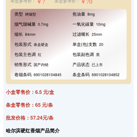
￥7
￥70
单盒参考价：
条盒参考价：
类型
焦油量
烤烟型
8mg
烟气烟碱量
一氧化碳量
0.7mg
10mg
烟长
过滤嘴长
84mm
25mm
包装形式
单盒(包)支数
条盒硬盒
20
包装主色调
包装副色调
红
黑
销售形式
产品状态
国产内销
已上市
卷烟条码
条盒条码
6901028104845
6901028104852
小盒零售价：6.5 元/盒
条盒零售价：65 元/条
批发价格：57.24元/条
哈尔滨硬红香烟产品简介