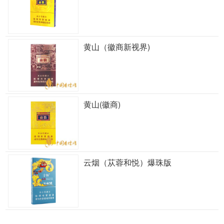
黄山（徽商新视界)
黄山(徽商)
云烟（苁蓉和悦）爆珠版