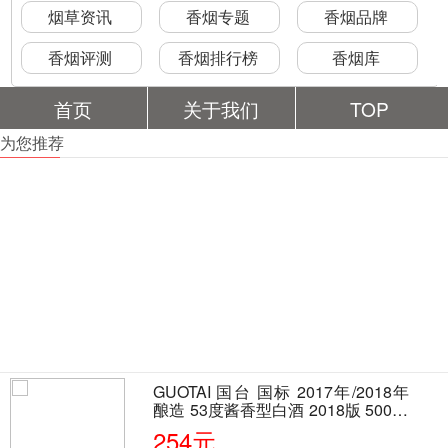
烟草资讯
香烟专题
香烟品牌
香烟评测
香烟排行榜
香烟库
首页
关于我们
TOP
为您推荐
GUOTAI 国台 国标 2017年/2018年
酿造 53度酱香型白酒 2018版 500ml
单瓶装
254元