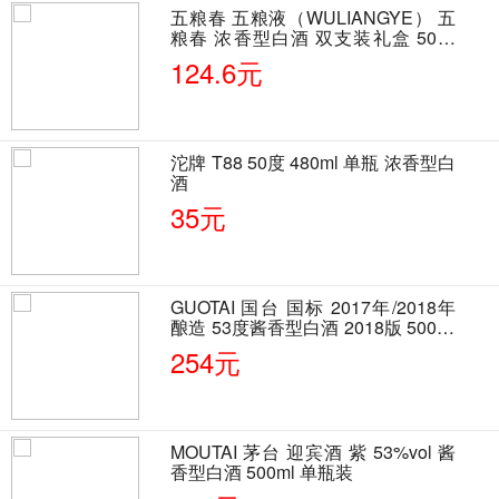
五粮春 五粮液（WULIANGYE） 五
粮春 浓香型白酒 双支装礼盒 50度
500ml*2瓶 含酒具
124.6元
沱牌 T88 50度 480ml 单瓶 浓香型白
酒
35元
GUOTAI 国台 国标 2017年/2018年
酿造 53度酱香型白酒 2018版 500ml
单瓶装
254元
MOUTAI 茅台 迎宾酒 紫 53%vol 酱
香型白酒 500ml 单瓶装