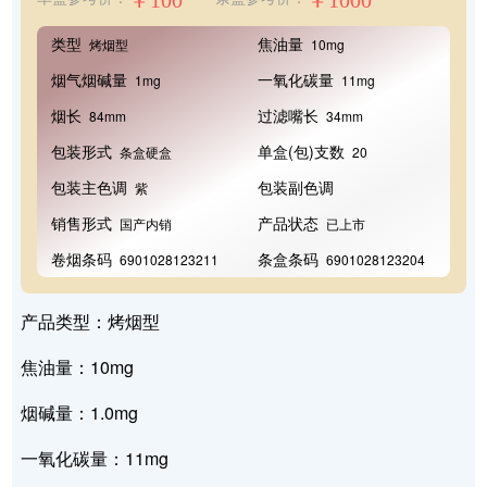
￥100
￥1000
类型
焦油量
烤烟型
10mg
烟气烟碱量
一氧化碳量
1mg
11mg
烟长
过滤嘴长
84mm
34mm
包装形式
单盒(包)支数
条盒硬盒
20
包装主色调
包装副色调
紫
销售形式
产品状态
国产内销
已上市
卷烟条码
条盒条码
6901028123211
6901028123204
产品类型：烤烟型
焦油量：10mg
烟碱量：1.0mg
一氧化碳量：11mg