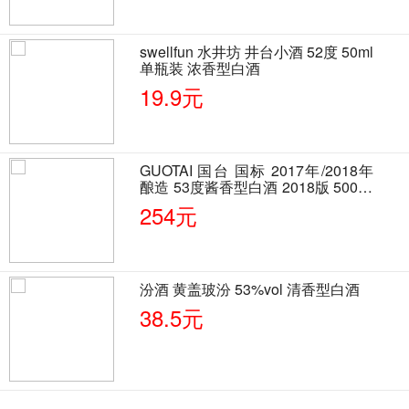
swellfun 水井坊 井台小酒 52度 50ml
单瓶装 浓香型白酒
19.9元
GUOTAI 国台 国标 2017年/2018年
酿造 53度酱香型白酒 2018版 500ml
单瓶装
254元
汾酒 黄盖玻汾 53%vol 清香型白酒
38.5元