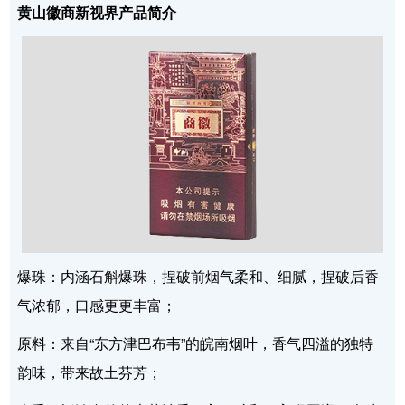
黄山徽商新视界产品简介
爆珠：内涵石斛爆珠，捏破前烟气柔和、细腻，捏破后香
气浓郁，口感更更丰富；
原料：来自“东方津巴布韦”的皖南烟叶，香气四溢的独特
韵味，带来故土芬芳；