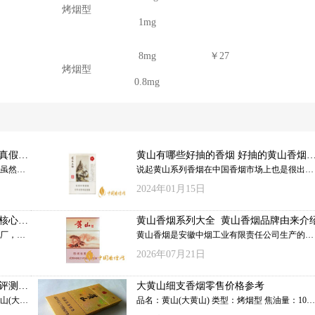
烤烟型
1mg
8mg
￥27
烤烟型
0.8mg
真假辨
黄山有哪些好抽的香烟 好抽的黄山香烟
荐
虽然不
说起黄山系列香烟在中国香烟市场上也是很出名
一款核
的，比如黄山天都香烟、黄山徽商香烟等。那么
2024年01月15日
欢上了
黄山香烟有哪些品牌？黄山有哪些好抽的香烟？
现黄山
下面香烟网小编给大家介绍好抽的黄山香烟推
核心参
黄山香烟系列大全 黄山香烟品牌由来介
山香烟
荐，感兴趣的朋友和小编一起来看看吧。
厂，从
黄山香烟是安徽中烟工业有限责任公司生产的香
伙伴有
不少人对
烟，这一系列香烟现在隶属中国烟草总公司旗
2026年07月21日
淡”记
下。今天香烟网小编给大家介绍黄山香烟系列大
下的大
全以及黄山香烟品牌由来，有兴趣的朋友和小编
评测分
大黄山细支香烟零售价格参考
一起来看看吧。
山(大黄
品名：黄山(大黄山) 类型：烤烟型 焦油量：10mg
0mg烤
烟碱量：1.0mg 一氧化碳：11mg 包装：条装硬盒