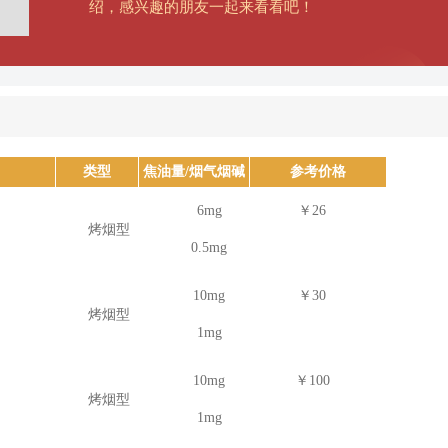
绍，感兴趣的朋友一起来看看吧！
类型
焦油量/烟气烟碱
参考价格
量
6mg
￥26
烤烟型
0.5mg
10mg
￥30
烤烟型
1mg
10mg
￥100
烤烟型
1mg