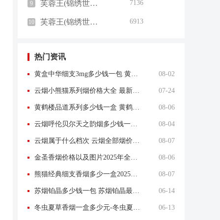
芙蓉王(锦绣世纪黑3mg)
7136
9
芙蓉王(锦绣世纪红5mg)
6913
10
热门资讯
黄盒中华细支3mg多少钱一包 黄盒中华细支3mg香烟价格查询
08-02
云烟小熊猫系列烟价格大全 最新云烟小熊猫图片报价
07-24
黄鹤楼品道系列多少钱一盒 黄鹤楼品道系列香烟价格表图片
08-06
云烟呼伦贝尔天之韵烟多少钱一盒中支价格
08-04
云烟属于什么档次 云烟全部烟价格表大全
08-07
金圣香烟价格以及图片2025年全部价格
08-06
熊猫经典细支香烟多少一盒2025新款
08-07
苏烟铂晶多少钱一包 苏烟铂晶最新价格
06-14
冬虫夏草香烟一盒多少元-冬虫夏草香烟一盒多少元2025最新价格
06-13