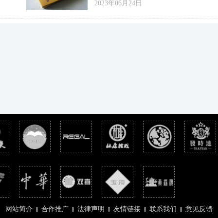
2023年06月24日
元/包。
烟长：84mm 过滤嘴：—— 小盒条
一下大黄
码:6901028129817 条包条码
网站简介
合作推广
法律声明
友情链接
联系我们
意见反馈