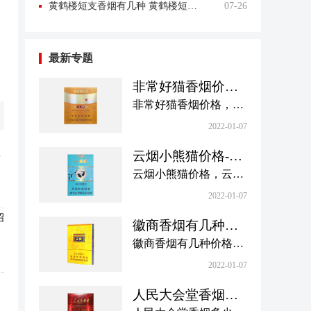
黄鹤楼短支香烟有几种 黄鹤楼短支香烟价格一览表
07-26
最新专题
非常好猫香烟价格-
非常好猫香烟价格
非常好猫香烟价格，好
一览表大全
猫卷烟成立于1993年，
2022-01-07
是陕西宝鸡卷烟厂的代
推
云烟小熊猫价格-云
表品牌，定位高档卷
烟小熊猫价格表图
云烟小熊猫价格，云烟
烟。现在有很多品种，
合集
小熊猫烟是云烟品牌的
价格也各不相同，其中
2022-01-07
香烟。这款香烟的设计
非常好猫香烟深受烟民
绍
徽商香烟有几种价
优雅、美观、清晰、醒
喜爱，下面小编带来了
格多少-徽商香烟价
徽商香烟有几种价格多
目，给人清新典雅的视
非常好猫香烟价格一览
格以及图片汇总
少，黄山卷烟是安徽中
觉冲击，那么，云烟小
2022-01-07
表大全，一起来了解下
烟实业有限公司的代表
熊猫一包多少钱？下面
吧。
人民大会堂香烟多
品牌，始建于1958年。
小编整理了云烟小熊猫