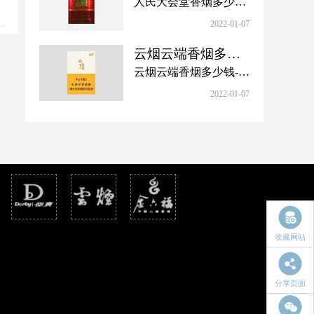
少钱一包-人民大会
人民大会堂香烟多少钱
目前有黄山新概念、黄
价格表图合集，欢迎大
堂香烟图片价格大
一包，“人民大会堂”是
山硬、黄山皖烟系列等
2022-01-07
家查阅。
全
香烟的一个品牌，1960
多个品种，一盒徽商烟
云烟云端香烟多少
年注册成功。1980年，
多少钱？下面小编为大
钱-云烟云端香烟价
云烟云端香烟多少钱-云
它为人民大会堂的纪念
家带来徽商香烟价格以
格表图合集
烟云端香烟价格表图合
品专门制作。人民大会
2022-01-07
及图片汇总，欢迎查
集，云烟香烟是云南中
堂的卷烟改造后，正式
阅。
烟旗下很知名的一个香
推向市场,目前仍在销
烟品牌，云烟云端是云
售。那么，人民大会堂
南中烟和浙江中烟共同
香烟图片价格如何？下
定制的一款香烟款式，
面小编整理了相关信
下面小编将为大家带来
息，一起看看。
最新介绍，感兴趣的朋
友一起来看看吧！
收藏网站
分享页面