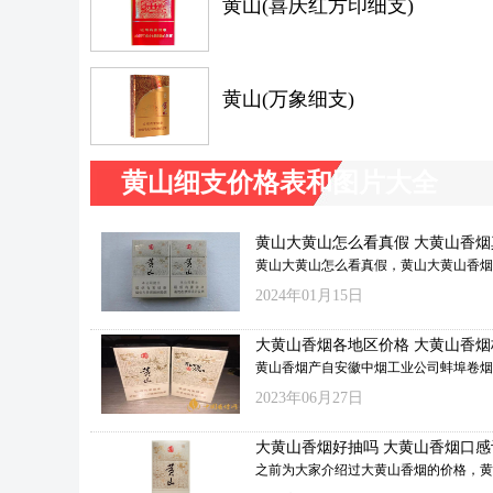
黄山(喜庆红方印细支)
黄山(万象细支)
黄山细支价格表和图片大全
黄山大黄山怎么看真假 大黄山香烟
别方法
黄山大黄山怎么看真假，黄山大黄山香烟
是什么特别高档的产品，却是黄山香烟的
2024年01月15日
心产品，因为超高的性价比，让不少人喜
黄山香烟，也有不少人是因为大黄山而发
大黄山香烟各地区价格 大黄山香烟
香烟的，下面香烟网小编为您整理了大黄
数一览
黄山香烟产自安徽中烟工业公司蚌埠卷烟
真假辨别方法的相关内容，希望对各位小
1958年生产至今已有60年的历史，相信
所帮助。
2023年06月27日
当年黄山香烟的宣传语“一品黄山，天高云
忆犹新。今天小编就来给介绍的是黄山旗
大黄山香烟好抽吗 大黄山香烟口感
黄山香烟。
析
之前为大家介绍过大黄山香烟的价格，黄
山)烟是黄山香烟品牌推出的一款焦油含量1