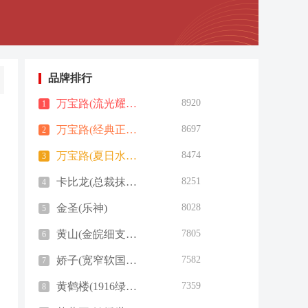
品牌排行
万宝路(流光耀金钛金版)
8920
1
万宝路(经典正红钛金版)
8697
2
万宝路(夏日水蜜桃双爆日税版)
8474
3
卡比龙(总裁抹茶绿日版)
8251
4
金圣(乐神)
8028
5
黄山(金皖细支玫瑰爆珠)
7805
6
娇子(宽窄软国宝)
7582
7
黄鹤楼(1916绿1mg)
7359
8