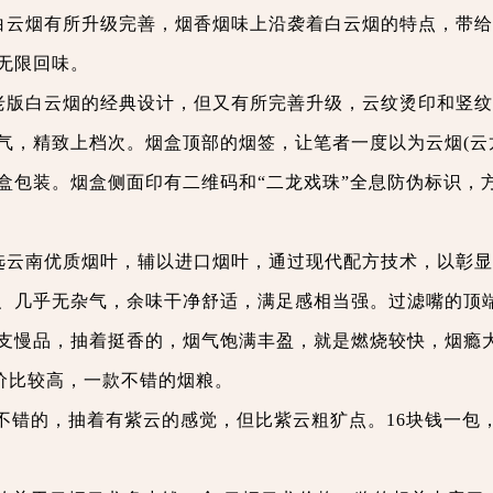
于白云烟有所升级完善，烟香烟味上沿袭着白云烟的特点，带
无限回味。
了老版白云烟的经典设计，但又有所完善升级，云纹烫印和竖
气，精致上档次。烟盒顶部的烟签，让笔者一度以为云烟(云
盒包装。烟盒侧面印有二维码和“二龙戏珠”全息防伪标识，
严选云南优质烟叶，辅以进口烟叶，通过现代配方技术，以彰
、几乎无杂气，余味干净舒适，满足感相当强。过滤嘴的顶
支慢品，抽着挺香的，烟气饱满丰盈，就是燃烧较快，烟瘾
性价比较高，一款不错的烟粮。
不错的，抽着有紫云的感觉，但比紫云粗犷点。16块钱一包