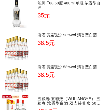
沱牌 T88 50度 480ml 单瓶 浓香型白
酒
35元
汾酒 黄盖玻汾 53%vol 清香型白酒
38.5元
汾酒 黄盖玻汾 53%vol 清香型白酒
38.5元
五粮春 五粮液（WULIANGYE） 五
粮春 浓香型白酒 双支装礼盒 50度
500ml*2瓶 含酒具