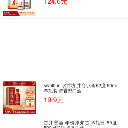
124.6元
swellfun 水井坊 井台小酒 52度 50ml
单瓶装 浓香型白酒
19.9元
古井贡酒 年份原浆古16礼盒 50度
500ml*2瓶 送礼白酒