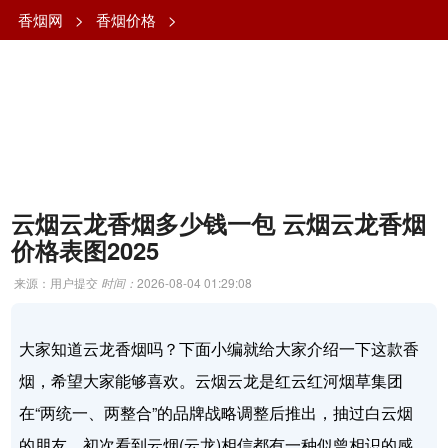
香烟网
>
香烟价格
>
云烟云龙香烟多少钱一包 云烟云龙香烟
价格表图2025
来源：用户提交
时间：
2026-08-04 01:29:08
大家知道云龙香烟吗？下面小编就给大家介绍一下这款香
烟，希望大家能够喜欢。云烟云龙是红云红河烟草集团
在“两统一、两整合”的品牌战略调整后推出，抽过白云烟
的朋友，初次看到云烟(云龙)相信都有一种似曾相识的感