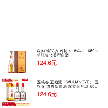
双沟 珍宝坊 君坊 41.8%vol 1050ml
单瓶装 浓香型白酒
124.6元
五粮春 五粮液（WULIANGYE） 五
粮春 浓香型白酒 双支装礼盒 50度
500ml*2瓶 含酒具
124.6元