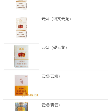
云烟（细支云龙）
云烟（硬云龙）
云烟(云端)
云烟(青云)