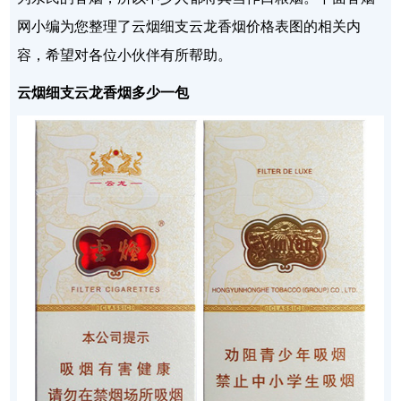
网小编为您整理了云烟细支云龙香烟价格表图的相关内
容，希望对各位小伙伴有所帮助。
云烟细支云龙香烟多少一包