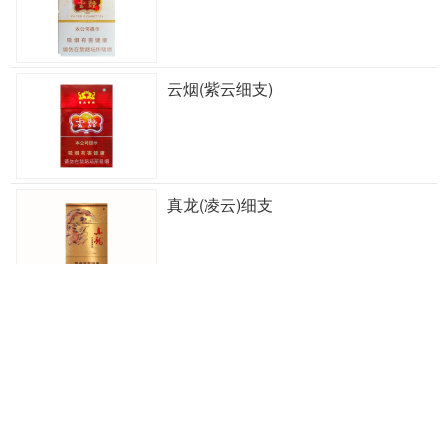
云烟(紫云细支)
真龙(凌云)细支
云烟(细支云龙)
云烟(超细支清甜香)