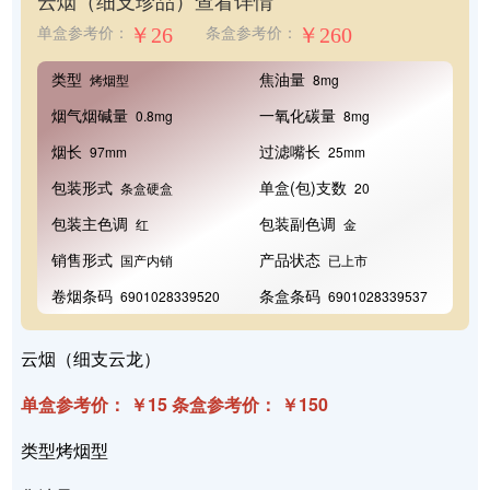
云烟（细支珍品）
查看详情
￥26
￥260
单盒参考价：
条盒参考价：
类型
焦油量
烤烟型
8mg
烟气烟碱量
一氧化碳量
0.8mg
8mg
烟长
过滤嘴长
97mm
25mm
包装形式
单盒(包)支数
条盒硬盒
20
包装主色调
包装副色调
红
金
销售形式
产品状态
国产内销
已上市
卷烟条码
条盒条码
6901028339520
6901028339537
云烟（细支云龙）
单盒参考价： ￥15 条盒参考价： ￥150
类型烤烟型