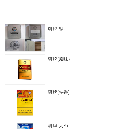
狮牌(银)
狮牌(原味）
狮牌(特香)
狮牌(大S)