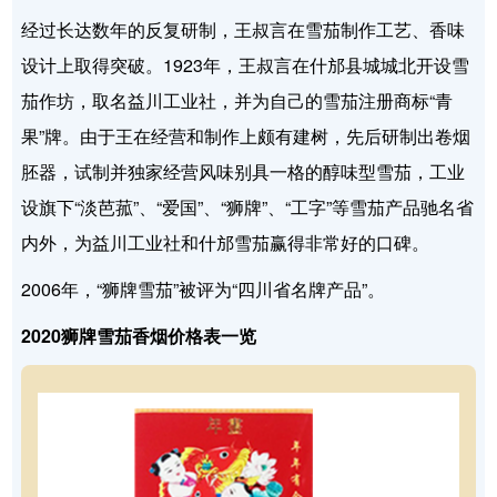
经过长达数年的反复研制，王叔言在雪茄制作工艺、香味
设计上取得突破。1923年，王叔言在什邡县城城北开设雪
茄作坊，取名益川工业社，并为自己的雪茄注册商标“青
果”牌。由于王在经营和制作上颇有建树，先后研制出卷烟
胚器，试制并独家经营风味别具一格的醇味型雪茄，工业
设旗下“淡芭菰”、“爱国”、“狮牌”、“工字”等雪茄产品驰名省
内外，为益川工业社和什邡雪茄赢得非常好的口碑。
2006年，“狮牌雪茄”被评为“四川省名牌产品”。
2020狮牌雪茄香烟价格表一览