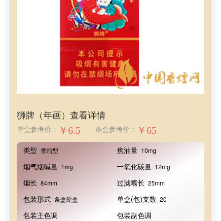
狮牌（年画）
查看详情
￥6.5
￥65
单盒参考价：
条盒参考价：
类型
焦油量
雪茄型
10mg
烟气烟碱量
一氧化碳量
1mg
12mg
烟长
过滤嘴长
84mm
25mm
包装形式
单盒(包)支数
条盒硬盒
20
包装主色调
包装副色调