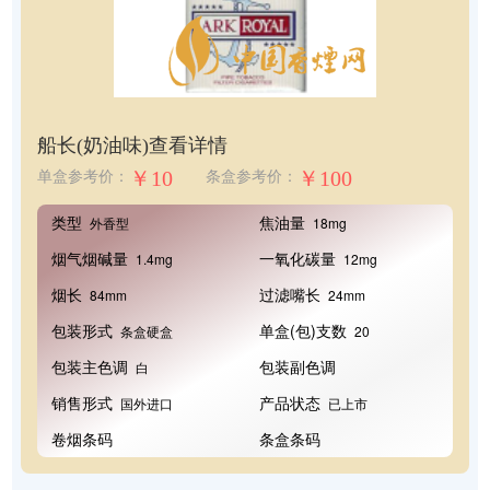
船长(奶油味)
查看详情
￥10
￥100
单盒参考价：
条盒参考价：
类型
焦油量
外香型
18mg
烟气烟碱量
一氧化碳量
1.4mg
12mg
烟长
过滤嘴长
84mm
24mm
包装形式
单盒(包)支数
条盒硬盒
20
包装主色调
包装副色调
白
销售形式
产品状态
国外进口
已上市
卷烟条码
条盒条码