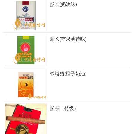
船长(奶油味)
船长(苹果薄荷味)
铁塔猫(橙子奶油)
船长（特级）