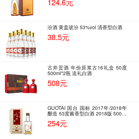
124.6元
汾酒 黄盖玻汾 53%vol 清香型白酒
38.5元
古井贡酒 年份原浆古16礼盒 50度
500ml*2瓶 送礼白酒
508元
GUOTAI 国台 国标 2017年/2018年
酿造 53度酱香型白酒 2018版 500ml
单瓶装
254元