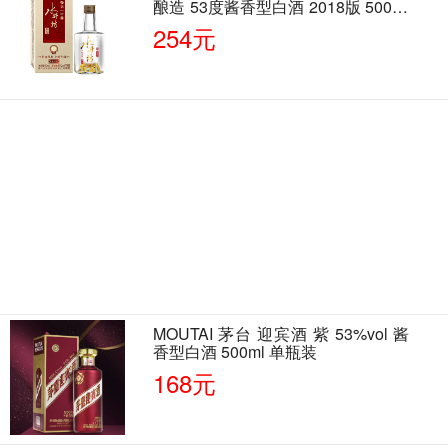
酿造 53度酱香型白酒 2018版 500ml
单瓶装
254元
MOUTAI 茅台 迎宾酒 紫 53%vol 酱
香型白酒 500ml 单瓶装
168元