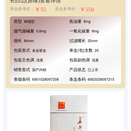
长白山(原味)
查看详情
￥55
￥550
单盒参考价：
条盒参考价：
类型
焦油量
烤烟型
8mg
烟气烟碱量
一氧化碳量
0.8mg
9mg
烟长
过滤嘴长
84mm
25mm
包装形式
单盒(包)支数
条盒硬盒
20
包装主色调
包装副色调
浅黄
浅黄
销售形式
产品状态
国产内销
已上市
卷烟条码
条盒条码
6901028097208
6902028097215