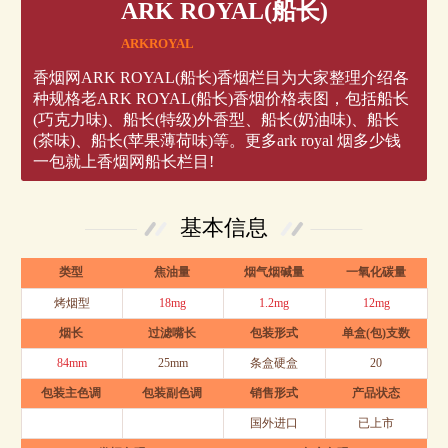
ARK ROYAL(船长)
ARKROYAL
香烟网ARK ROYAL(船长)香烟栏目为大家整理介绍各
种规格老ARK ROYAL(船长)香烟价格表图，包括船长
(巧克力味)、船长(特级)外香型、船长(奶油味)、船长
(茶味)、船长(苹果薄荷味)等。更多ark royal 烟多少钱
一包就上香烟网船长栏目!
基本信息
类型
焦油量
烟气烟碱量
一氧化碳量
烤烟型
18mg
1.2mg
12mg
烟长
过滤嘴长
包装形式
单盒(包)支数
84mm
25mm
条盒硬盒
20
包装主色调
包装副色调
销售形式
产品状态
国外进口
已上市