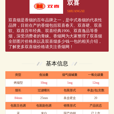
双喜
SHUANGXI
双喜烟是香烟的百年品牌之一，是中式卷烟的代表性
品牌，目前在产的香烟包括双喜春天、双喜硬、双喜
软、双喜百年经典、双喜经典1906、双喜逸品等香
烟，深受消费者的青睐。香烟网为大家整理了双喜烟
全部图片价格表以及双喜烟多少钱一包的相关介绍，
了解更多双喜烟价格请关注香烟网！
基本信息
类型
焦油量
烟气烟碱量
一氧化碳量
烤烟型
10mg
1mg
12mg
烟长
过滤嘴长
包装形式
单盒(包)支数
84mm
25mm
条盒硬盒
20
包装主色调
包装副色调
销售形式
产品状态
蓝
米白
国产内销
已上市