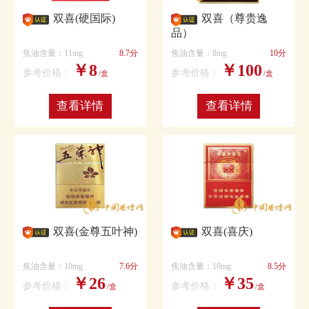
双喜(硬国际)
双喜（尊贵逸
品）
焦油含量：11mg
8.7分
焦油含量：8mg
10分
￥8
￥100
参考价格：
参考价格：
/盒
/盒
查看详情
查看详情
双喜(金尊五叶神)
双喜(喜庆)
焦油含量：10mg
7.6分
焦油含量：10mg
8.5分
￥26
￥35
参考价格：
参考价格：
/盒
/盒