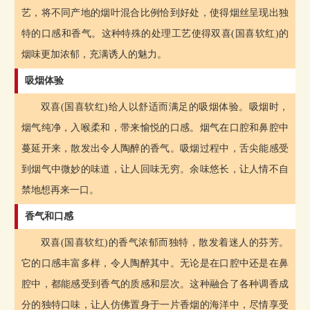
艺，将不同产地的烟叶混合比例恰到好处，使得烟丝呈现出独
特的口感和香气。这种特殊的处理工艺使得双喜(国喜软红)的
烟味更加浓郁，充满诱人的魅力。
吸烟体验
双喜(国喜软红)给人以舒适而满足的吸烟体验。吸烟时，
烟气纯净，入喉柔和，带来愉悦的口感。烟气在口腔和鼻腔中
蔓延开来，散发出令人陶醉的香气。吸烟过程中，舌尖能感受
到烟气中微妙的味道，让人回味无穷。余味悠长，让人情不自
禁地想再来一口。
香气和口感
双喜(国喜软红)的香气浓郁而独特，散发着迷人的芬芳。
它的口感丰富多样，令人陶醉其中。无论是在口腔中还是在鼻
腔中，都能感受到香气的质感和层次。这种融合了各种调香成
分的独特口味，让人仿佛置身于一片香烟的海洋中，尽情享受