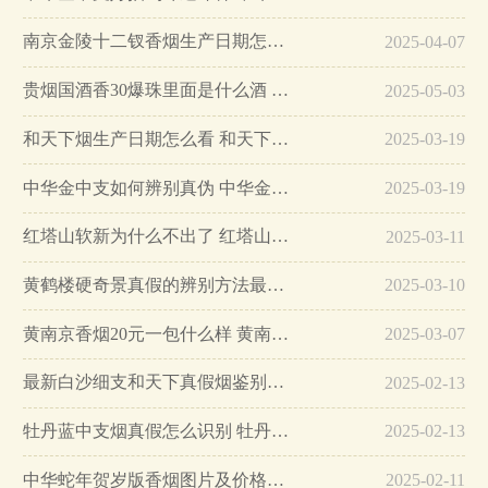
南京金陵十二钗香烟生产日期怎么看 南京金陵十二钗香烟保质期…
2025-04-07
贵烟国酒香30爆珠里面是什么酒 贵烟国酒香30怎么辨别真假…
2025-05-03
和天下烟生产日期怎么看 和天下烟真假辨别方法六个方面…
2025-03-19
中华金中支如何辨别真伪 中华金中支真假烟鉴别方法…
2025-03-19
红塔山软新为什么不出了 红塔山软新烟停售原因详解…
2025-03-11
黄鹤楼硬奇景真假的辨别方法最简单版…
2025-03-10
黄南京香烟20元一包什么样 黄南京香烟真假鉴别…
2025-03-07
最新白沙细支和天下真假烟鉴别指南…
2025-02-13
牡丹蓝中支烟真假怎么识别 牡丹蓝中支烟真假鉴别带图…
2025-02-13
中华蛇年贺岁版香烟图片及价格大全…
2025-02-11