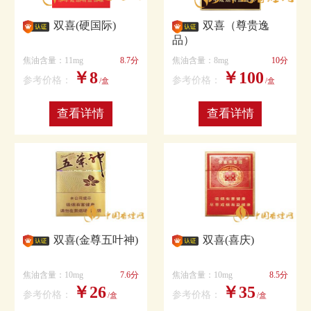
双喜(硬国际)
双喜（尊贵逸
品）
焦油含量：11mg
8.7分
焦油含量：8mg
10分
￥8
￥100
参考价格：
参考价格：
/盒
/盒
查看详情
查看详情
双喜(金尊五叶神)
双喜(喜庆)
焦油含量：10mg
7.6分
焦油含量：10mg
8.5分
￥26
￥35
参考价格：
参考价格：
/盒
/盒