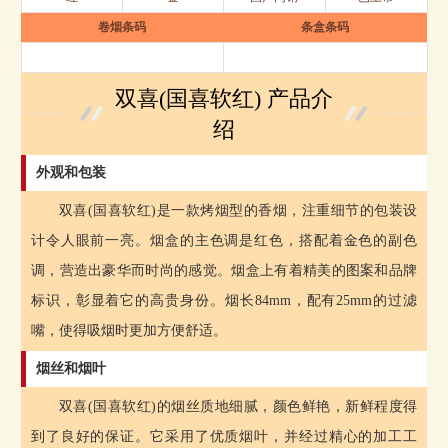
卷烟条码
条盒条码
双喜(国喜软红) 产品介
绍
外观和包装
双喜(国喜软红)是一款烤烟型的香烟，注重细节的包装设
计令人眼前一亮。烟盒的主色调是红色，搭配着金色的副色
调，营造出豪华而时尚的感觉。烟盒上有着精美的图案和品牌
标识，彰显着它的高贵身份。烟长84mm，配有25mm的过滤
嘴，使得吸烟时更加方便舒适。
烟丝和烟叶
双喜(国喜软红)的烟丝质地细腻，颜色鲜艳，新鲜程度得
到了良好的保证。它采用了优质烟叶，并经过精心的加工工