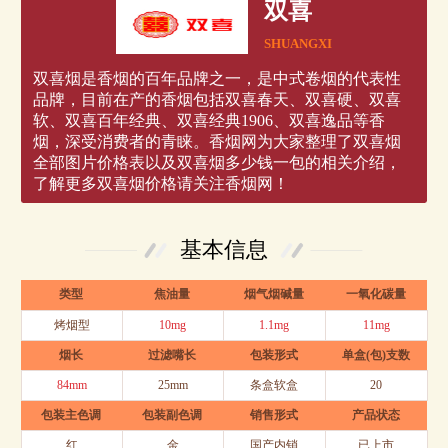
双喜
SHUANGXI
双喜烟是香烟的百年品牌之一，是中式卷烟的代表性
品牌，目前在产的香烟包括双喜春天、双喜硬、双喜
软、双喜百年经典、双喜经典1906、双喜逸品等香
烟，深受消费者的青睐。香烟网为大家整理了双喜烟
全部图片价格表以及双喜烟多少钱一包的相关介绍，
了解更多双喜烟价格请关注香烟网！
基本信息
类型
焦油量
烟气烟碱量
一氧化碳量
烤烟型
10mg
1.1mg
11mg
烟长
过滤嘴长
包装形式
单盒(包)支数
84mm
25mm
条盒软盒
20
包装主色调
包装副色调
销售形式
产品状态
红
金
国产内销
已上市