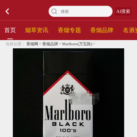
AI搜索
首页
烟草资讯
香烟专题
香烟品牌
名酒
>
>
>
当前位置：
香烟网
香烟品牌
Marlboro(万宝路)