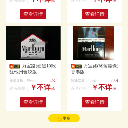
参考价格：
参考价格：
/盒
/盒
查看详情
查看详情
万宝路(硬黑100s)
万宝路(冰蓝爆珠)
犹他州含税版
香港版
焦油含量：10mg
5.5分
焦油含量：10mg
7.7分
￥不详
￥不详
参考价格：
参考价格：
/盒
/盒
查看详情
查看详情
更多