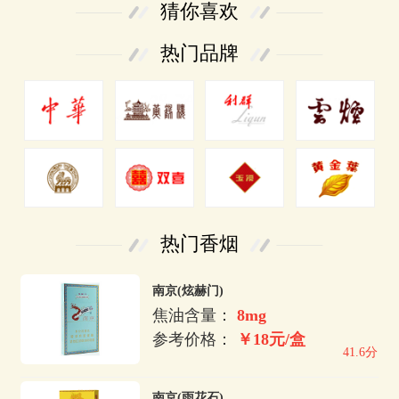
猜你喜欢
热门品牌
热门香烟
南京(炫赫门)
焦油含量：
8mg
参考价格：
￥18元/盒
41.6分
南京(雨花石)