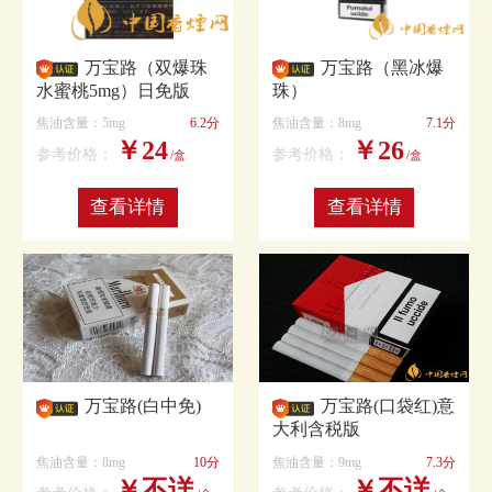
万宝路（双爆珠
万宝路（黑冰爆
水蜜桃5mg）日免版
珠）
焦油含量：5mg
6.2分
焦油含量：8mg
7.1分
￥24
￥26
参考价格：
参考价格：
/盒
/盒
查看详情
查看详情
万宝路(白中免)
万宝路(口袋红)意
大利含税版
焦油含量：8mg
10分
焦油含量：9mg
7.3分
￥不详
￥不详