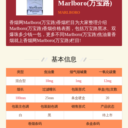
Marlboro(万宝路)
MARLBORO
香烟网Marlboro(万宝路)香烟栏目为大家整理介绍
Marlboro(万宝路)香烟价格表图，包括万宝路黑冰、双
爆珠多少钱一包，更多不同Marlboro(万宝路)焦油量香
烟就上香烟网Marlboro(万宝路)栏目!
基本信息
类型
焦油量
烟气烟碱量
一氧化碳量
混合型
10mg
1mg
12mg
烟长
过滤嘴长
包装形式
单盒(包)支数
100mm
25mm
条盒硬盒
20
包装主色调
包装副色调
销售形式
产品状态
白
黑
待上市
卷烟条码
条盒条码