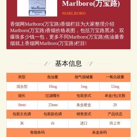
Marlboro(万宝路)
MARLBORO
香烟网Marlboro(万宝路)香烟栏目为大家整理介绍
Marlboro(万宝路)香烟价格表图，包括万宝路黑冰、双
爆珠多少钱一包，更多不同Marlboro(万宝路)焦油量香
烟就上香烟网Marlboro(万宝路)栏目!
基本信息
类型
焦油量
烟气烟碱量
一氧化碳量
混合型
10mg
1mg
12mg
烟长
过滤嘴长
包装形式
单盒(包)支数
0mm
25mm
条盒硬盒
20
包装主色调
包装副色调
销售形式
产品状态
灰
白
进口
待上市
卷烟条码
条盒条码