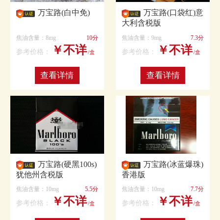
万宝路(白中免)
万宝路(口袋红)意
大利含税版
焦油含量：8mg
10分
焦油含量：9mg
7.3分
￥不详
￥不详
参考价格：
参考价格：
/盒
/盒
查看详情
查看详情
万宝路(硬黑100s)
万宝路(冰蓝爆珠)
犹他州含税版
香港版
焦油含量：10mg
5.5分
焦油含量：10mg
7.7分
￥不详
￥不详
参考价格：
参考价格：
/盒
/盒