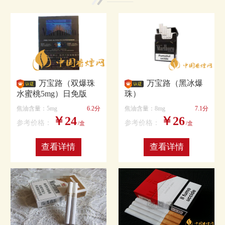
万宝路（双爆珠
万宝路（黑冰爆
水蜜桃5mg）日免版
珠）
焦油含量：5mg
6.2分
焦油含量：8mg
7.1分
￥24
￥26
参考价格：
参考价格：
/盒
/盒
查看详情
查看详情