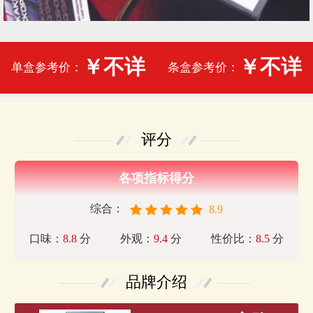
￥不详
￥不详
单盒参考价：
条盒参考价：
评分
各项指标得分
综合：
8.9
口味：
8.8
分
外观：
9.4
分
性价比：
8.5
分
品牌介绍