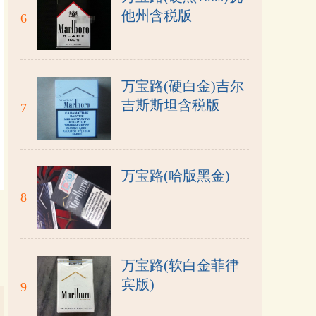
他州含税版
6
万宝路(硬白金)吉尔
吉斯斯坦含税版
7
万宝路(哈版黑金)
8
万宝路(软白金菲律
宾版)
9