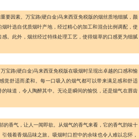
重要因素。万宝路(硬白金)马来西亚免税版的烟丝质地细腻，颜
的烟叶选自优质烟叶产地，经过精心的加工和混合比例调配，使
口感。此外，烟丝经过特殊处理工艺，使得烟草的口感更为细腻
万宝路(硬白金)马来西亚免税版在吸烟时呈现出卓越的口感和愉
感觉舒适而柔和。每一口吸入的烟气都可以带来满足感和舒适
特的味道，令人陶醉其中。无论是瞬间的愉悦，还是烟气在唇齿
浓郁的香气，让人一闻即欲。从烟气的香气来看，它的香气韵味十
，引领着香烟品味之旅。吸烟时口腔中的余味也令人难以忘怀，