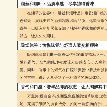
烟丝和烟叶：品质卓越，尽享独特香味
在烟草的世界中，烟丝和烟叶是决定香烟口感的
色鲜亮，展现出它的新鲜程度和高品质。这款香烟
得每一口吸入的烟雾都充满了独特的香味和醇厚的
舒适，让人久久回味。
吸烟体验：愉悦味觉与舒适入喉交相辉映
吸烟体验是判断一款香烟优劣的重要指标之一。
悦的香气。烟气的纯净程度让人倍感安心，入喉的
度。同时，香烟中的烟气在口腔和鼻腔中释放出独
间的留香，都让人享受到了一种独特的吸烟体验。
香气和口感：奢华品牌的标志，让人陶醉其中
万宝路(硬白金)马来西亚免税版的烟草散发出
足，充满了细腻的调香成分，如同一首悠扬的乐曲