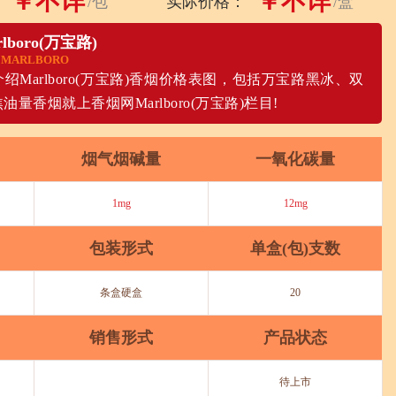
￥不详
￥不详
/包
实际价格：
/盒
rlboro(万宝路)
MARLBORO
介绍Marlboro(万宝路)香烟价格表图，包括万宝路黑冰、双
油量香烟就上香烟网Marlboro(万宝路)栏目!
烟气烟碱量
一氧化碳量
1mg
12mg
包装形式
单盒(包)支数
条盒硬盒
20
销售形式
产品状态
待上市