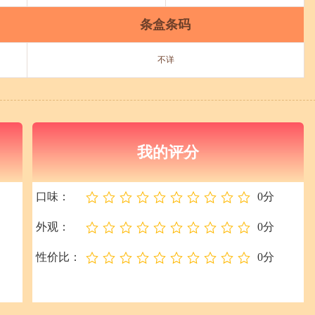
条盒条码
不详
我的评分
口味：
0分
外观：
0分
性价比：
0分