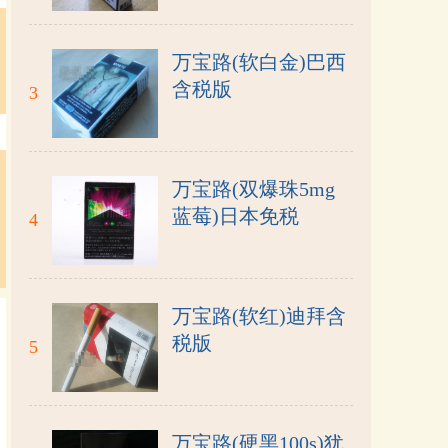
万宝路(软白金)巴西
含税版
3
万宝路(双爆珠5mg
蓝莓)日本免税
4
万宝路(软红)迪拜含
税版
5
万宝路(硬黑100s)犹