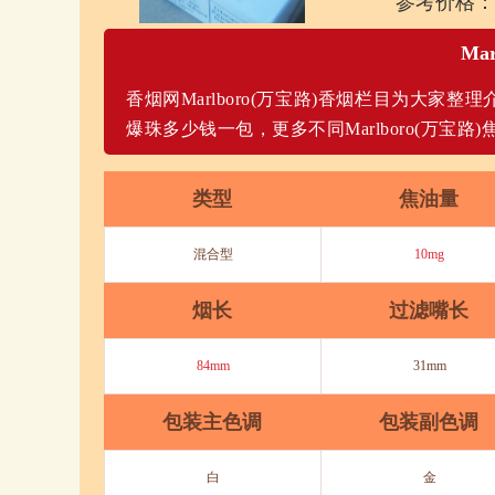
参考价格：
Ma
香烟网Marlboro(万宝路)香烟栏目为大家整理
爆珠多少钱一包，更多不同Marlboro(万宝路)焦
类型
焦油量
混合型
10mg
烟长
过滤嘴长
84mm
31mm
包装主色调
包装副色调
白
金