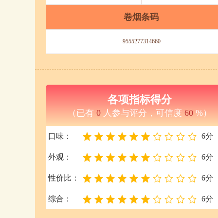
卷烟条码
9555277314660
各项指标得分
（已有
0
人参与评分，可信度
60
%）
口味：
6分
外观：
6分
性价比：
6分
综合：
6分