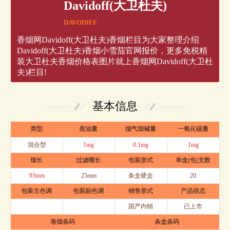
Davidoff(大卫杜夫)
DAVODIFF
香烟网Davidoff(大卫杜夫)香烟栏目为大家整理介绍
Davidoff(大卫杜夫)香烟小雪茄官网报价，更多免税精
装大卫杜夫香烟价格表图片就上香烟网Davidoff(大卫杜
夫)栏目!
基本信息
类型
焦油量
烟气烟碱量
一氧化碳量
混合型
1mg
0.1mg
1mg
烟长
过滤嘴长
包装形式
单盒(包)支数
93mm
25mm
条盒硬盒
20
包装主色调
包装副色调
销售形式
产品状态
国产内销
已上市
卷烟条码
条盒条码