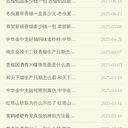
苏烟铂晶多少钱一包 苏烟铂晶最新价格…
2025-06-14
冬虫夏草香烟一盒多少元-冬虫夏草香烟一盒多少元2025最新价格…
2025-06-13
恭贺新禧香烟多少钱一包 恭贺新禧香烟价格表和图片…
2025-05-08
中华金中支好抽吗味道咋样 中华金中支口感特点介绍…
2025-04-29
南京金陵十二钗香烟生产日期怎么看 南京金陵十二钗香烟保质期…
2025-04-07
贵烟国酒香30爆珠里面是什么酒 贵烟国酒香30怎么辨别真假…
2025-05-03
和天下烟生产日期怎么看 和天下烟真假辨别方法六个方面…
2025-03-19
中华金中支如何辨别真伪 中华金中支真假烟鉴别方法…
2025-03-19
红塔山软新为什么不出了 红塔山软新烟停售原因详解…
2025-03-11
黄鹤楼硬奇景真假的辨别方法最简单版…
2025-03-10