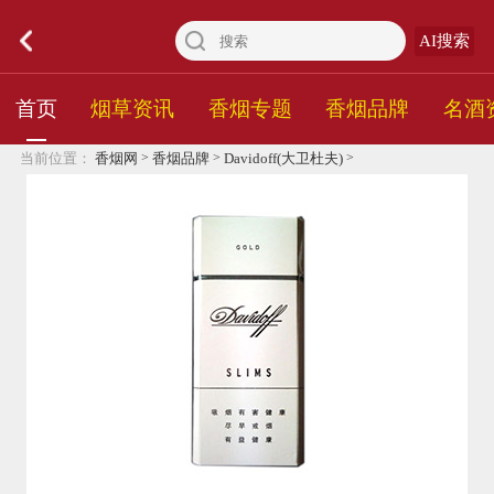
AI搜索
首页
烟草资讯
香烟专题
香烟品牌
名酒
>
>
>
当前位置：
香烟网
香烟品牌
Davidoff(大卫杜夫)