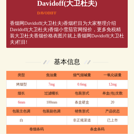
Davidoff(大卫杜夫)
DAVODIFF
香烟网Davidoff(大卫杜夫)香烟栏目为大家整理介绍
Davidoff(大卫杜夫)香烟小雪茄官网报价，更多免税精
装大卫杜夫香烟价格表图片就上香烟网Davidoff(大卫杜
夫)栏目!
基本信息
类型
焦油量
烟气烟碱量
一氧化碳量
烤烟型
7mg
0.6mg
12mg
烟长
过滤嘴长
包装形式
单盒(包)支数
6mm
100mm
条盒硬盒
20
包装主色调
包装副色调
销售形式
产品状态
白
非正规渠道
已上市
卷烟条码
条盒条码