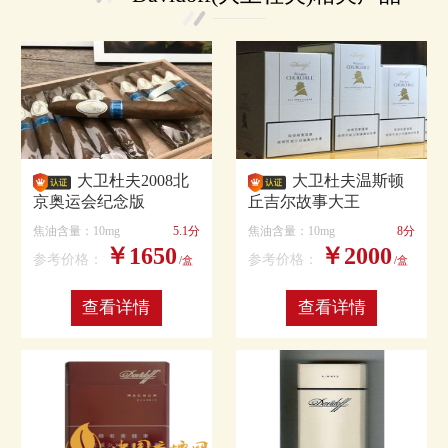
大卫杜夫2008北
大卫杜夫温斯顿
京奥运会纪念版
丘吉尔故事大王
焦油含量：10mg
5.1分
焦油含量：10mg
8分
￥1650
￥2000
参考价格：
参考价格：
/盒
/盒
查看详情
查看详情