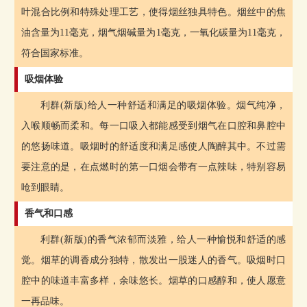
叶混合比例和特殊处理工艺，使得烟丝独具特色。烟丝中的焦
油含量为11毫克，烟气烟碱量为1毫克，一氧化碳量为11毫克，
符合国家标准。
吸烟体验
利群(新版)给人一种舒适和满足的吸烟体验。烟气纯净，
入喉顺畅而柔和。每一口吸入都能感受到烟气在口腔和鼻腔中
的悠扬味道。吸烟时的舒适度和满足感使人陶醉其中。不过需
要注意的是，在点燃时的第一口烟会带有一点辣味，特别容易
呛到眼睛。
香气和口感
利群(新版)的香气浓郁而淡雅，给人一种愉悦和舒适的感
觉。烟草的调香成分独特，散发出一股迷人的香气。吸烟时口
腔中的味道丰富多样，余味悠长。烟草的口感醇和，使人愿意
一再品味。