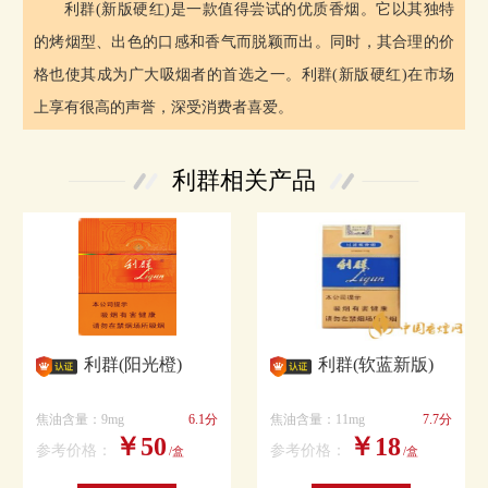
利群(新版硬红)是一款值得尝试的优质香烟。它以其独特
的烤烟型、出色的口感和香气而脱颖而出。同时，其合理的价
格也使其成为广大吸烟者的首选之一。利群(新版硬红)在市场
上享有很高的声誉，深受消费者喜爱。
利群相关产品
利群(阳光橙)
利群(软蓝新版)
焦油含量：9mg
6.1分
焦油含量：11mg
7.7分
￥50
￥18
参考价格：
参考价格：
/盒
/盒