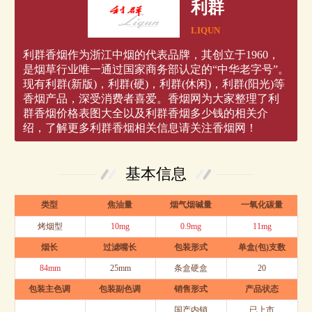
利群
LIQUN
利群香烟作为浙江中烟的代表品牌，其创立于1960，
是烟草行业唯一通过国家商务部认定的“中华老字号”。
现有利群(新版)，利群(硬)，利群(休闲)，利群(阳光)等
香烟产品，深受消费者喜爱。香烟网为大家整理了利
群香烟价格表图大全以及利群香烟多少钱的相关介
绍，了解更多利群香烟相关信息请关注香烟网！
基本信息
类型
焦油量
烟气烟碱量
一氧化碳量
烤烟型
10mg
0.9mg
11mg
烟长
过滤嘴长
包装形式
单盒(包)支数
84mm
25mm
条盒硬盒
20
包装主色调
包装副色调
销售形式
产品状态
国产内销
已上市