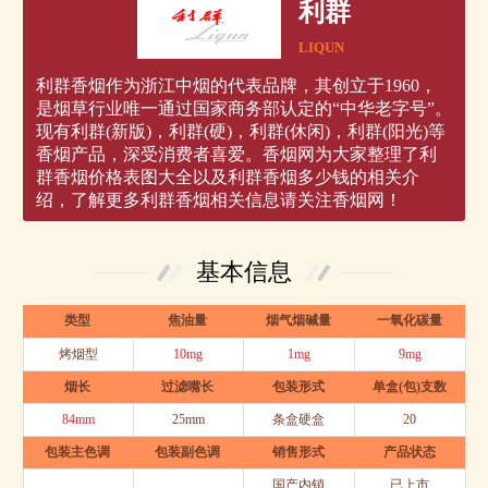
利群
LIQUN
利群香烟作为浙江中烟的代表品牌，其创立于1960，
是烟草行业唯一通过国家商务部认定的“中华老字号”。
现有利群(新版)，利群(硬)，利群(休闲)，利群(阳光)等
香烟产品，深受消费者喜爱。香烟网为大家整理了利
群香烟价格表图大全以及利群香烟多少钱的相关介
绍，了解更多利群香烟相关信息请关注香烟网！
基本信息
类型
焦油量
烟气烟碱量
一氧化碳量
烤烟型
10mg
1mg
9mg
烟长
过滤嘴长
包装形式
单盒(包)支数
84mm
25mm
条盒硬盒
20
包装主色调
包装副色调
销售形式
产品状态
国产内销
已上市