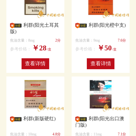
利群(阳光土耳其
利群(阳光橙中支)
版)
焦油含量：8mg
2分
焦油含量：9mg
7.6分
￥28
￥50
参考价格：
参考价格：
/盒
/盒
查看详情
查看详情
利群(新版硬红)
利群(阳光出口澳
门版)
焦油含量：10mg
4.8分
焦油含量：11mg
7.1分