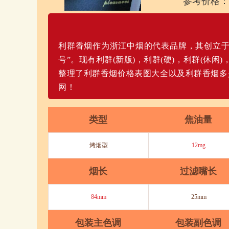
参考价格：
利群香烟作为浙江中烟的代表品牌，其创立于1
号”。现有利群(新版)，利群(硬)，利群(休
整理了利群香烟价格表图大全以及利群香烟多
网！
类型
焦油量
烤烟型
12mg
烟长
过滤嘴长
84mm
25mm
包装主色调
包装副色调