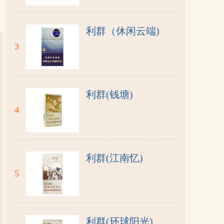
利群（休闲云端)
3
利群(钱塘)
4
利群(江南忆)
5
利群(环球阳光)