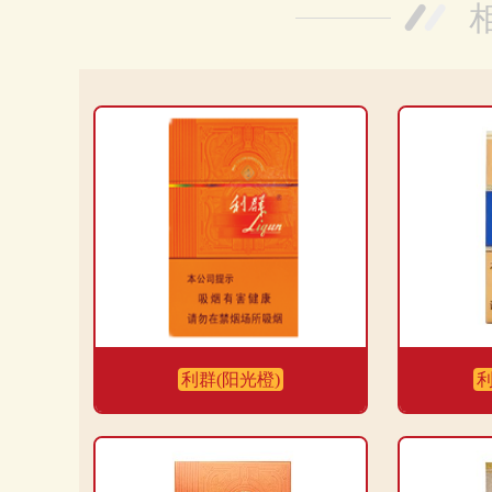
利群(阳光橙)
利