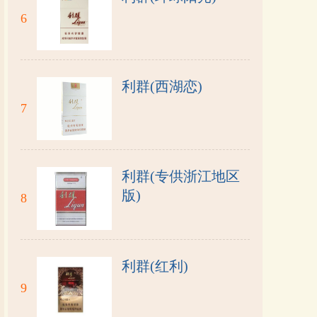
6
利群(西湖恋)
7
利群(专供浙江地区
版)
8
利群(红利)
9