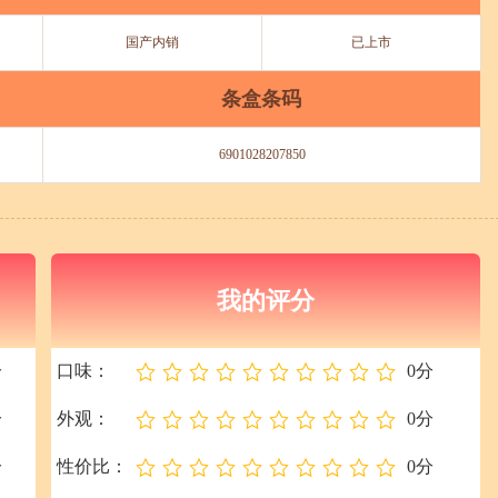
国产内销
已上市
条盒条码
6901028207850
我的评分
分
口味：
0分
分
外观：
0分
分
性价比：
0分