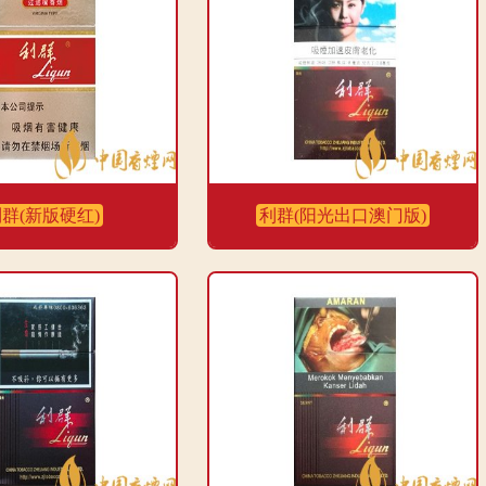
群(新版硬红)
利群(阳光出口澳门版)