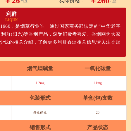
￥26
￥260
/包
实际价格：
/盒
利群
LIQUN
960，是烟草行业唯一通过国家商务部认定的“中华老字
闲)，利群(阳光)等香烟产品，深受消费者喜爱。香烟网为大家
少钱的相关介绍，了解更多利群香烟相关信息请关注香烟
烟气烟碱量
一氧化碳量
1.2mg
11mg
包装形式
单盒(包)支数
条盒硬盒
20
销售形式
产品状态