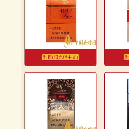
利群(阳光橙中支)
利