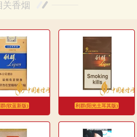
相关香烟
群(软蓝新版)
利群(阳光土耳其版)