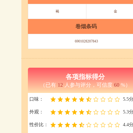
褐
金
卷烟条码
6901028207843
各项指标得分
（已有
12
人参与评分，可信度
60
%）
口味：
5.5
外观：
5.3
性价比：
4.4