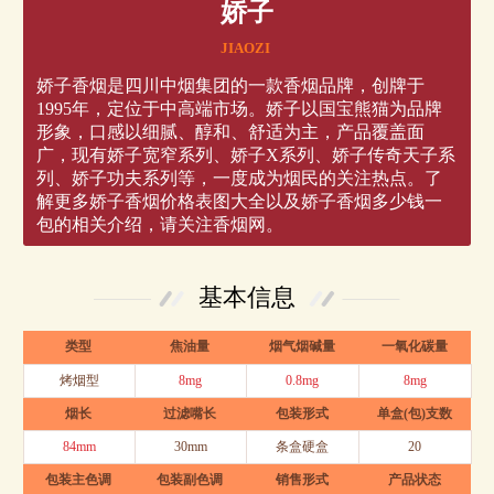
娇子
JIAOZI
娇子香烟是四川中烟集团的一款香烟品牌，创牌于
1995年，定位于中高端市场。娇子以国宝熊猫为品牌
形象，口感以细腻、醇和、舒适为主，产品覆盖面
广，现有娇子宽窄系列、娇子X系列、娇子传奇天子系
列、娇子功夫系列等，一度成为烟民的关注热点。了
解更多娇子香烟价格表图大全以及娇子香烟多少钱一
包的相关介绍，请关注香烟网。
基本信息
类型
焦油量
烟气烟碱量
一氧化碳量
烤烟型
8mg
0.8mg
8mg
烟长
过滤嘴长
包装形式
单盒(包)支数
84mm
30mm
条盒硬盒
20
包装主色调
包装副色调
销售形式
产品状态