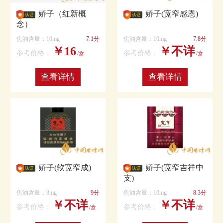
娇子（红新概
娇子(宽窄感恩)
念）
焦油含量：10mg
7.1分
焦油含量：10mg
7.8分
￥16
￥不详
参考价格：
参考价格：
/盒
/盒
查看详情
查看详情
娇子(软宽窄成)
娇子(宽窄吉祥中
支)
焦油含量：8mg
9分
焦油含量：10mg
8.3分
￥不详
￥不详
参考价格：
参考价格：
/盒
/盒