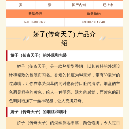
黄
紫
国产内销
已上市
卷烟条码
条盒条码
6901028033633
6901028033640
娇子(传奇天子) 产品介
绍
娇子（传奇天子）的外观和包装
娇子（传奇天子）是一款烤烟型香烟，以其独特的外观设
计和精致的包装而闻名。香烟的长度为84毫米，带有30毫米的
过滤嘴，让你在享受烟草的同时也保持口腔的清洁。烟盒的主
色调是鲜艳的黄色，给人一种明亮、活力的感觉，而紫色的副
色调则增加了一丝神秘感，让人充满好奇。
娇子（传奇天子）的烟丝和烟叶
娇子（传奇天子）的烟丝质地细腻，颜色饱满，令人过目