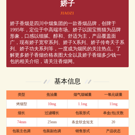
娇子
JIAOZI
娇子香烟是四川中烟集团的一款香烟品牌，创牌于
1995年，定位于中高端市场。娇子以国宝熊猫为品牌
形象，口感以细腻、醇和、舒适为主，产品覆盖面
广，现有娇子宽窄系列、娇子X系列、娇子传奇天子系
列、娇子功夫系列等，一度成为烟民的关注热点。了
解更多娇子香烟价格表图大全以及娇子香烟多少钱一
包的相关介绍，请关注香烟网。
基本信息
类型
焦油量
烟气烟碱量
一氧化碳量
烤烟型
10mg
1.1mg
11mg
烟长
过滤嘴长
包装形式
单盒(包)支数
74mm
25mm
条盒软盒短支
20
包装主色调
包装副色调
销售形式
产品状态