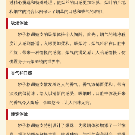
过精心挑选和特殊处理，使烟丝的口感更加细腻。烟叶的产地
和烟丝的混合比例保证了烟草的口感和香气的浓郁。
吸烟体验
娇子格调短支的吸烟体验令人陶醉。首先，烟气的纯净程
度让人感到舒适，入喉更加柔和。吸烟时，烟气轻轻在口腔中
回旋，带来一种愉悦的感觉。烟气的满足感让人倍感愉快，仿
佛置身于云烟缭绕的世界中。
香气和口感
娇子格调短支散发着迷人的香气。香气浓郁而柔和，带有
淡淡的薄荷味，给人以清新的感受。吸烟时，口腔中弥漫开来
的香气令人陶醉，余味悠长，让人回味无穷。
爆珠体验
娇子格调短支特别设计了爆珠，为吸烟体验增添了一丝惊
喜。爆珠的颜色鲜艳丰富，味道独特，与烟气完美融合。捏爆