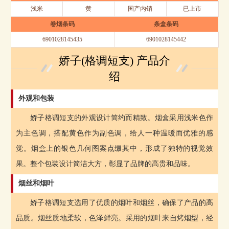
浅米
黄
国产内销
已上市
卷烟条码
条盒条码
6901028145435
6901028145442
娇子(格调短支) 产品介
绍
外观和包装
娇子格调短支的外观设计简约而精致。烟盒采用浅米色作
为主色调，搭配黄色作为副色调，给人一种温暖而优雅的感
觉。烟盒上的银色几何图案点缀其中，形成了独特的视觉效
果。整个包装设计简洁大方，彰显了品牌的高贵和品味。
烟丝和烟叶
娇子格调短支选用了优质的烟叶和烟丝，确保了产品的高
品质。烟丝质地柔软，色泽鲜亮。采用的烟叶来自烤烟型，经