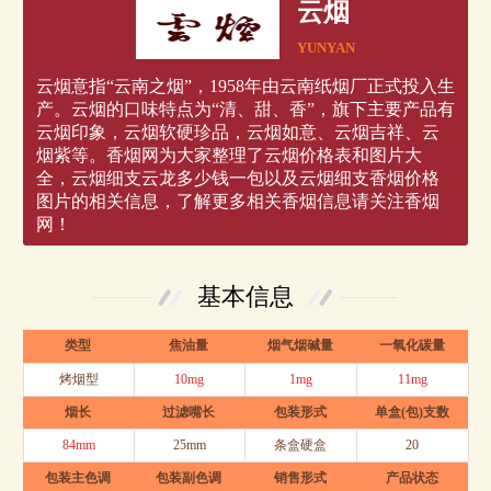
云烟
YUNYAN
云烟意指“云南之烟”，1958年由云南纸烟厂正式投入生
产。云烟的口味特点为“清、甜、香”，旗下主要产品有
云烟印象，云烟软硬珍品，云烟如意、云烟吉祥、云
烟紫等。香烟网为大家整理了云烟价格表和图片大
全，云烟细支云龙多少钱一包以及云烟细支香烟价格
图片的相关信息，了解更多相关香烟信息请关注香烟
网！
基本信息
类型
焦油量
烟气烟碱量
一氧化碳量
烤烟型
10mg
1mg
11mg
烟长
过滤嘴长
包装形式
单盒(包)支数
84mm
25mm
条盒硬盒
20
包装主色调
包装副色调
销售形式
产品状态