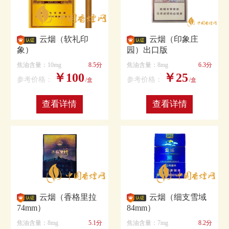
云烟（软礼印
云烟（印象庄
象）
园）出口版
焦油含量：10mg
8.5分
焦油含量：8mg
6.3分
￥100
￥25
参考价格：
参考价格：
/盒
/盒
查看详情
查看详情
云烟（香格里拉
云烟（细支雪域
74mm）
84mm）
焦油含量：8mg
5.1分
焦油含量：7mg
8.2分