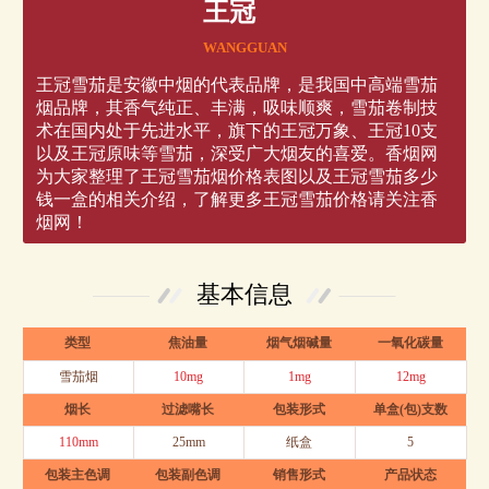
王冠
WANGGUAN
王冠雪茄是安徽中烟的代表品牌，是我国中高端雪茄
烟品牌，其香气纯正、丰满，吸味顺爽，雪茄卷制技
术在国内处于先进水平，旗下的王冠万象、王冠10支
以及王冠原味等雪茄，深受广大烟友的喜爱。香烟网
为大家整理了王冠雪茄烟价格表图以及王冠雪茄多少
钱一盒的相关介绍，了解更多王冠雪茄价格请关注香
烟网！
基本信息
类型
焦油量
烟气烟碱量
一氧化碳量
雪茄烟
10mg
1mg
12mg
烟长
过滤嘴长
包装形式
单盒(包)支数
110mm
25mm
纸盒
5
包装主色调
包装副色调
销售形式
产品状态