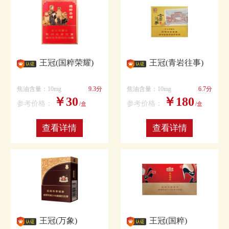
王冠(国粹荣耀)
王冠(青岩往事)
焦油含量：10mg
9.3分
焦油含量：10mg
6.7分
￥30
￥180
参考价格：
参考价格：
/盒
/盒
查看详情
查看详情
王冠(万象)
王冠(国粹)