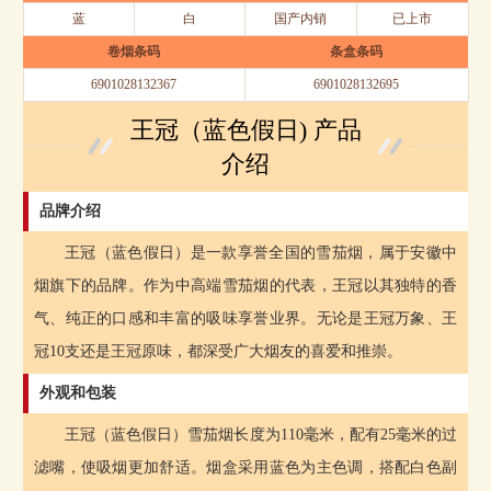
蓝
白
国产内销
已上市
卷烟条码
条盒条码
6901028132367
6901028132695
王冠（蓝色假日) 产品
介绍
品牌介绍
王冠（蓝色假日）是一款享誉全国的雪茄烟，属于安徽中
烟旗下的品牌。作为中高端雪茄烟的代表，王冠以其独特的香
气、纯正的口感和丰富的吸味享誉业界。无论是王冠万象、王
冠10支还是王冠原味，都深受广大烟友的喜爱和推崇。
外观和包装
王冠（蓝色假日）雪茄烟长度为110毫米，配有25毫米的过
滤嘴，使吸烟更加舒适。烟盒采用蓝色为主色调，搭配白色副