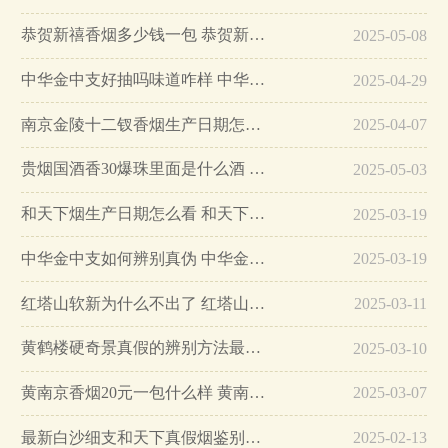
恭贺新禧香烟多少钱一包 恭贺新禧香烟价格表和图片…
2025-05-08
中华金中支好抽吗味道咋样 中华金中支口感特点介绍…
2025-04-29
南京金陵十二钗香烟生产日期怎么看 南京金陵十二钗香烟保质期…
2025-04-07
贵烟国酒香30爆珠里面是什么酒 贵烟国酒香30怎么辨别真假…
2025-05-03
和天下烟生产日期怎么看 和天下烟真假辨别方法六个方面…
2025-03-19
中华金中支如何辨别真伪 中华金中支真假烟鉴别方法…
2025-03-19
红塔山软新为什么不出了 红塔山软新烟停售原因详解…
2025-03-11
黄鹤楼硬奇景真假的辨别方法最简单版…
2025-03-10
黄南京香烟20元一包什么样 黄南京香烟真假鉴别…
2025-03-07
最新白沙细支和天下真假烟鉴别指南…
2025-02-13