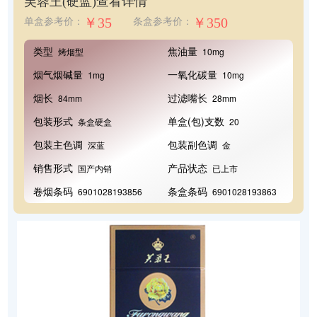
芙蓉王(硬蓝)
查看详情
￥35
￥350
单盒参考价：
条盒参考价：
类型
焦油量
烤烟型
10mg
烟气烟碱量
一氧化碳量
1mg
10mg
烟长
过滤嘴长
84mm
28mm
包装形式
单盒(包)支数
条盒硬盒
20
包装主色调
包装副色调
深蓝
金
销售形式
产品状态
国产内销
已上市
卷烟条码
条盒条码
6901028193856
6901028193863