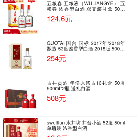
五粮春 五粮液（WULIANGYE） 五
粮春 浓香型白酒 双支装礼盒 50度
500ml*2瓶 含酒具
124.6元
GUOTAI 国台 国标 2017年/2018年
酿造 53度酱香型白酒 2018版 500ml
单瓶装
254元
古井贡酒 年份原浆古16礼盒 50度
500ml*2瓶 送礼白酒
508元
swellfun 水井坊 井台小酒 52度 50ml
单瓶装 浓香型白酒