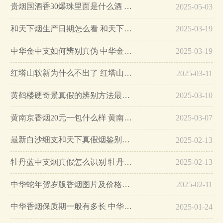
贵烟国酒香30爆珠里面是什么酒 贵烟国酒香30怎么辨别真假…
2025-05-03
和天下烟生产日期怎么看 和天下烟真假辨别方法六个方面…
2025-03-19
中华金中支如何辨别真伪 中华金中支真假烟鉴别方法…
2025-03-19
红塔山软新为什么不出了 红塔山软新烟停售原因详解…
2025-03-11
黄鹤楼硬奇景真假的辨别方法最简单版…
2025-03-10
黄南京香烟20元一包什么样 黄南京香烟真假鉴别…
2025-03-07
最新白沙细支和天下真假烟鉴别指南…
2025-02-13
牡丹蓝中支烟真假怎么识别 牡丹蓝中支烟真假鉴别带图…
2025-02-13
中华蛇年贺岁版香烟图片及价格大全…
2025-02-11
中华香烟保质期一般有多长 中华香烟保质期在哪里看的…
2025-01-24