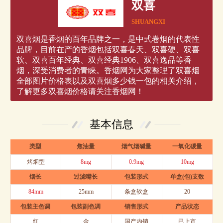
双喜
SHUANGXI
双喜烟是香烟的百年品牌之一，是中式卷烟的代表性
品牌，目前在产的香烟包括双喜春天、双喜硬、双喜
软、双喜百年经典、双喜经典1906、双喜逸品等香
烟，深受消费者的青睐。香烟网为大家整理了双喜烟
全部图片价格表以及双喜烟多少钱一包的相关介绍，
了解更多双喜烟价格请关注香烟网！
基本信息
类型
焦油量
烟气烟碱量
一氧化碳量
烤烟型
8mg
0.9mg
10mg
烟长
过滤嘴长
包装形式
单盒(包)支数
84mm
25mm
条盒软盒
20
包装主色调
包装副色调
销售形式
产品状态
红
金
国产内销
已上市