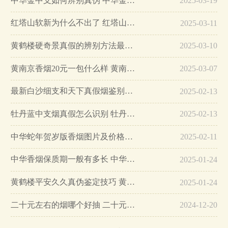
中华金中支如何辨别真伪 中华金中支真假烟鉴别方法…
2025-03-19
红塔山软新为什么不出了 红塔山软新烟停售原因详解…
2025-03-11
黄鹤楼硬奇景真假的辨别方法最简单版…
2025-03-10
黄南京香烟20元一包什么样 黄南京香烟真假鉴别…
2025-03-07
最新白沙细支和天下真假烟鉴别指南…
2025-02-13
牡丹蓝中支烟真假怎么识别 牡丹蓝中支烟真假鉴别带图…
2025-02-13
中华蛇年贺岁版香烟图片及价格大全…
2025-02-11
中华香烟保质期一般有多长 中华香烟保质期在哪里看的…
2025-01-24
黄鹤楼平安久久真伪鉴定技巧 黄鹤楼平安久久二维码在哪里…
2025-01-24
二十元左右的烟哪个好抽 二十元左右的香烟排行榜最新款…
2024-12-20