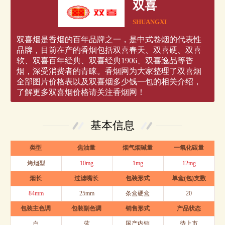
双喜
SHUANGXI
双喜烟是香烟的百年品牌之一，是中式卷烟的代表性
品牌，目前在产的香烟包括双喜春天、双喜硬、双喜
软、双喜百年经典、双喜经典1906、双喜逸品等香
烟，深受消费者的青睐。香烟网为大家整理了双喜烟
全部图片价格表以及双喜烟多少钱一包的相关介绍，
了解更多双喜烟价格请关注香烟网！
基本信息
类型
焦油量
烟气烟碱量
一氧化碳量
烤烟型
10mg
1mg
12mg
烟长
过滤嘴长
包装形式
单盒(包)支数
84mm
25mm
条盒硬盒
20
包装主色调
包装副色调
销售形式
产品状态
白
蓝
国产内销
待上市