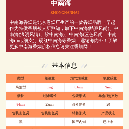
中南海
ZHONGNANHAI
中南海香烟是北京卷烟厂生产的一款香烟品牌，早起
作为特供香烟被人所熟知，旗下中南海(酷爽风尚)、中
南海(浪漫风情)、软中南海)、中南海(蓝色风尚、中南
海(5mg细支)、硬红中南海等香烟，远销海内外！了解
更多中南海香烟价格信息请关注香烟网！
基本信息
类型
焦油量
烟气烟碱量
一氧化碳量
烤烟型
8mg
0.6mg
9mg
烟长
过滤嘴长
包装形式
单盒(包)支数
84mm
25mm
条盒硬盒
20
包装主色调
包装副色调
销售形式
产品状态
黑
国产内销
已上市