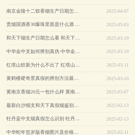
南京金陵十二钗香烟生产日期怎么看 南京金陵十二钗香烟保质期…
2025-04-07
贵烟国酒香30爆珠里面是什么酒 贵烟国酒香30怎么辨别真假…
2025-05-03
和天下烟生产日期怎么看 和天下烟真假辨别方法六个方面…
2025-03-19
中华金中支如何辨别真伪 中华金中支真假烟鉴别方法…
2025-03-19
红塔山软新为什么不出了 红塔山软新烟停售原因详解…
2025-03-11
黄鹤楼硬奇景真假的辨别方法最简单版…
2025-03-10
黄南京香烟20元一包什么样 黄南京香烟真假鉴别…
2025-03-07
最新白沙细支和天下真假烟鉴别指南…
2025-02-13
牡丹蓝中支烟真假怎么识别 牡丹蓝中支烟真假鉴别带图…
2025-02-13
中华蛇年贺岁版香烟图片及价格大全…
2025-02-11