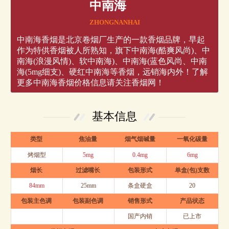
中南海
ZHONGNANHAI
中南海香烟是北京卷烟厂生产的一款香烟品牌，早起
作为特供香烟被人所熟知，旗下中南海(酷爽风尚)、中
南海(浪漫风情)、软中南海)、中南海(蓝色风尚、中南
海(5mg细支)、硬红中南海等香烟，远销海内外！了解
更多中南海香烟价格信息请关注香烟网！
基本信息
类型
焦油量
烟气烟碱量
一氧化碳量
烤烟型
5mg
0.4mg
6mg
烟长
过滤嘴长
包装形式
单盒(包)支数
84mm
25mm
条盒硬盒
20
包装主色调
包装副色调
销售形式
产品状态
国产内销
已上市