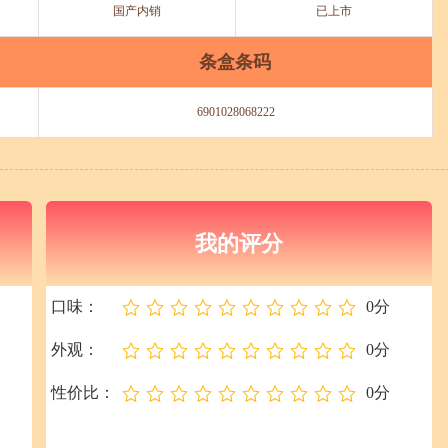
国产内销
已上市
条盒条码
6901028068222
我的评分
口味：
0分
外观：
0分
性价比：
0分