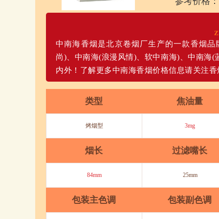
参考价格：
Z
中南海香烟是北京卷烟厂生产的一款香烟品
尚)、中南海(浪漫风情)、软中南海)、中南海
内外！了解更多中南海香烟价格信息请关注香
类型
焦油量
烤烟型
3mg
烟长
过滤嘴长
84mm
25mm
包装主色调
包装副色调