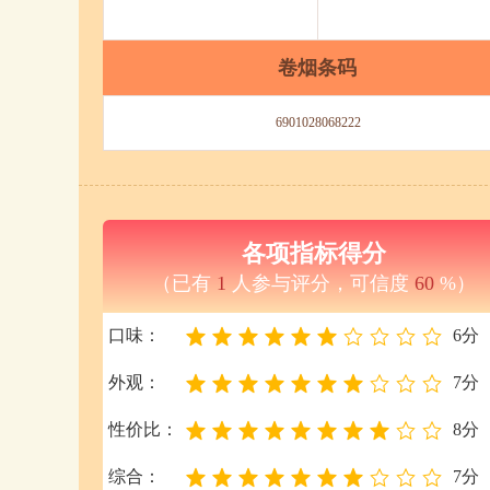
卷烟条码
6901028068222
各项指标得分
（已有
1
人参与评分，可信度
60
%）
口味：
6分
外观：
7分
性价比：
8分
综合：
7分