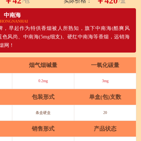
￥42
￥420
/包
实际价格：
/盒
中南海
HONGNANHAI
牌，早起作为特供香烟被人所熟知，旗下中南海(酷爽风
(蓝色风尚、中南海(5mg细支)、硬红中南海等香烟，远销海
烟网！
烟气烟碱量
一氧化碳量
0.2mg
3mg
包装形式
单盒(包)支数
条盒硬盒
20
销售形式
产品状态