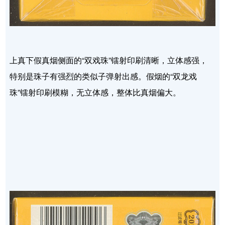
上真下假真烟侧面的“双戏珠”镭射印刷清晰，立体感强，
特别是珠子有强烈的类似子弹射出感。假烟的“双龙戏
珠”镭射印刷模糊，无立体感，整体比真烟偏大。