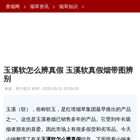
香烟网
>
烟草资讯
>
烟草知识
>
玉溪软怎么辨真假 玉溪软真假烟带图辨
别
来源：用户提交
时间：
2023-05-31 00:29:05
玉溪（软），俗称软玉，是红塔烟草集团最早推出的产品
之一。这也是玉溪卷烟已销售多年的产品。它受到年长吸
烟者朋友的喜爱。因此市场上有很多假货和劣等品。今天
小编整理了有关
玉溪软怎么辨真假
信息，下面跟着小编来