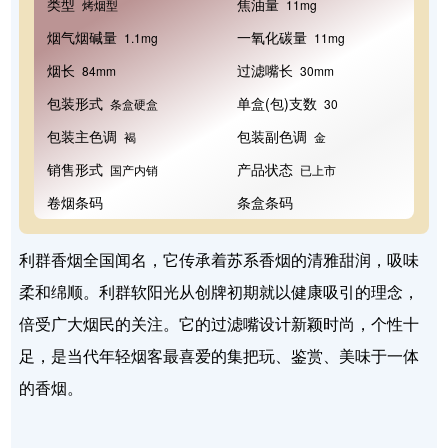
类型
焦油量
烤烟型
11mg
烟气烟碱量
一氧化碳量
1.1mg
11mg
烟长
过滤嘴长
84mm
30mm
包装形式
单盒(包)支数
条盒硬盒
30
包装主色调
包装副色调
褐
金
销售形式
产品状态
国产内销
已上市
卷烟条码
条盒条码
利群香烟全国闻名，它传承着苏系香烟的清雅甜润，吸味
柔和绵顺。利群软阳光从创牌初期就以健康吸引的理念，
倍受广大烟民的关注。它的过滤嘴设计新颖时尚，个性十
足，是当代年轻烟客最喜爱的集把玩、鉴赏、美味于一体
的香烟。