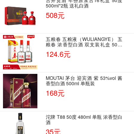
古井贡酒 年份原浆古16礼盒 50度
500ml*2瓶 送礼白酒
508元
五粮春 五粮液（WULIANGYE） 五
粮春 浓香型白酒 双支装礼盒 50度
500ml*2瓶 含酒具
124.6元
MOUTAI 茅台 迎宾酒 紫 53%vol 酱
香型白酒 500ml 单瓶装
168元
沱牌 T88 50度 480ml 单瓶 浓香型白
酒
35元