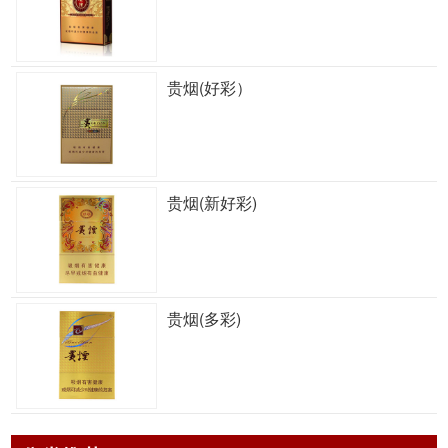
贵烟(好彩）
贵烟(新好彩)
贵烟(多彩)