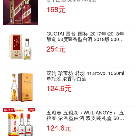
168元
GUOTAI 国台 国标 2017年/2018年
酿造 53度酱香型白酒 2018版 500ml
单瓶装
254元
双沟 珍宝坊 君坊 41.8%vol 1050ml
单瓶装 浓香型白酒
124.6元
五粮春 五粮液（WULIANGYE） 五
粮春 浓香型白酒 双支装礼盒 50度
500ml*2瓶 含酒具
124.6元