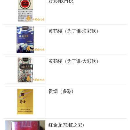
好彩(软日税)
黄鹤楼（为了谁·海彩软）
黄鹤楼（为了谁·大彩软）
贵烟（多彩)
红金龙(软虹之彩)