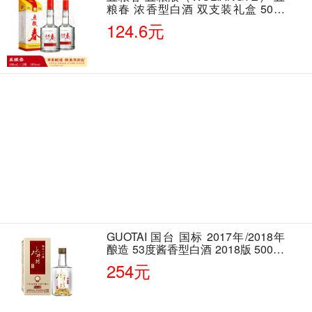
粮春 浓香型白酒 双支装礼盒 50度
500ml*2瓶 含酒具
124.6元
GUOTAI 国台 国标 2017年/2018年
酿造 53度酱香型白酒 2018版 500ml
单瓶装
254元