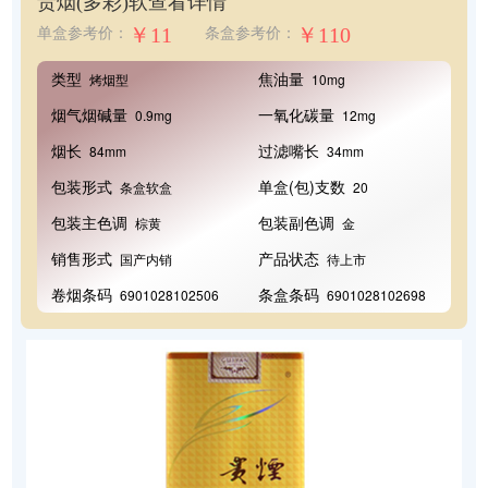
贵烟(多彩)软
查看详情
￥11
￥110
单盒参考价：
条盒参考价：
类型
焦油量
烤烟型
10mg
烟气烟碱量
一氧化碳量
0.9mg
12mg
烟长
过滤嘴长
84mm
34mm
包装形式
单盒(包)支数
条盒软盒
20
包装主色调
包装副色调
棕黄
金
销售形式
产品状态
国产内销
待上市
卷烟条码
条盒条码
6901028102506
6901028102698