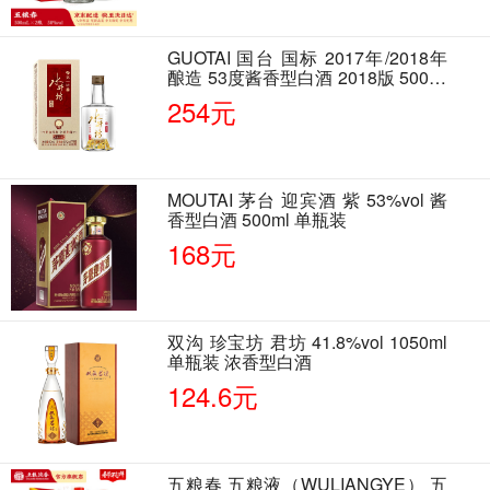
GUOTAI 国台 国标 2017年/2018年
酿造 53度酱香型白酒 2018版 500ml
单瓶装
254元
MOUTAI 茅台 迎宾酒 紫 53%vol 酱
香型白酒 500ml 单瓶装
168元
双沟 珍宝坊 君坊 41.8%vol 1050ml
单瓶装 浓香型白酒
124.6元
五粮春 五粮液（WULIANGYE） 五