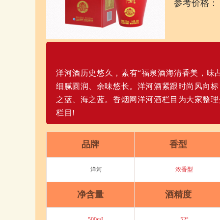
参考价格：
洋河酒历史悠久，素有“福泉酒海清香美，味
细腻圆润、余味悠长。洋河酒紧跟时尚风向标
之蓝、海之蓝。香烟网洋河酒栏目为大家整理
栏目!
品牌
香型
洋河
浓香型
净含量
酒精度
500mL
52°