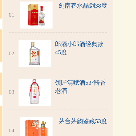
剑南春水晶剑38度
01
郎酒小郎酒经典款
45度
02
领匠清赋酒53°酱香
老酒
03
茅台茅韵鉴藏53度
04