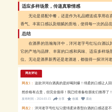
适应多样场景，传递真挚情感
无论是搭配中餐，还是作为礼品赠送或享用在
香气、丰富口感以及细腻的质地，使得每一次的品
总结
在酒界的浩瀚海洋中，洋河老字号红坛白酒以
它的产地与品牌、丰富的口感和风味、适应多样场
位。无论是酒界新秀还是老酒迷，都值得一探洋河
网友评论
网友1：
这款洋河白酒真的是好喝到爆！绵柔的口感让人回
然价格有点贵，但完全值得！我已经准备给朋友们推荐了
发布时间：2024-03-15
分享
收藏
喜欢
网友2：
洋河老字号红坛52度绵柔浓香型白酒的口感还是