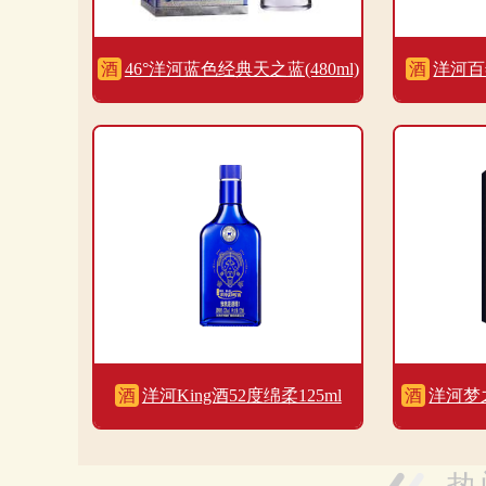
酒
46°洋河蓝色经典天之蓝(480ml)
酒
洋河百
酒
洋河King酒52度绵柔125ml
酒
洋河梦
年） 