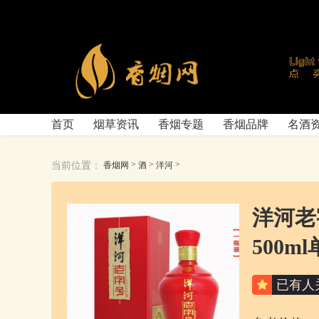
首页
烟草资讯
香烟专题
香烟品牌
名酒
>
>
>
当前位置：
香烟网
酒
洋河
洋河老
500m
已有
人