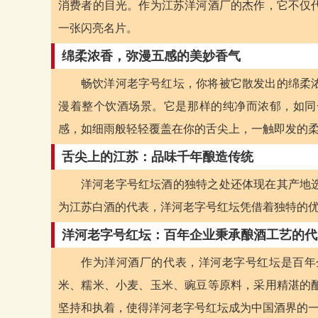
消费者的目光。作为江苏洋河酒厂的杰作，它不仅
一张闪亮名片。
绵柔浓香，弥漫五感的美妙香气
畅饮洋河老字号红坛，你将被它散发出的绵柔
漫着整个饮酒场景。它是那样的纯净而浓郁，如同
感，如细雨般轻轻覆盖在你的舌尖上，一触即发的
舌尖上的江苏：品味千年酿造传统
洋河老字号红坛酒的独特之处还体现在其产地
为江苏白酒的代表，洋河老字号红坛凭借着独特的
洋河老字号红坛：百年企业秉承酿酒工艺的代
作为洋河酒厂的代表，洋河老字号红坛是百年
米、糯米、小麦、玉米、豌豆等原料，采用精湛的
坚持和执着，使得洋河老字号红坛成为中国酒界的