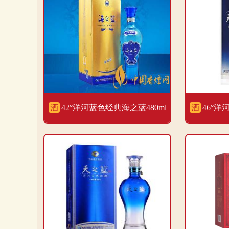
酒
42°洋河蓝色经典海之蓝480ml
酒
46°洋