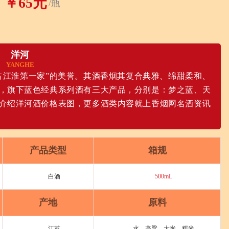
￥65元
/瓶
洋河
YANGHE
占江淮第一家”的美誉。其酒香烟其复合典雅、绵甜柔和、
，旗下蓝色经典系列酒有三大产品，分别是：梦之蓝、天
介绍洋河酒价格表图，更多酒类内容就上香烟网名酒资讯
产品类型
箱规
白酒
500mL
产地
原料
江苏
水、高粱、大米、糯米