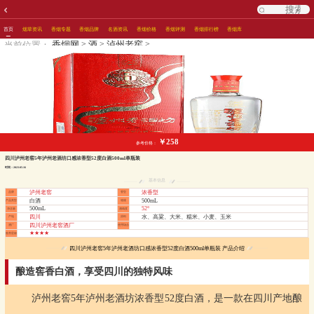
首页
烟草资讯
香烟专题
香烟品牌
名酒资讯
香烟价格
香烟评测
香烟排行榜
香烟库
>
>
>
香烟网
酒
泸州老窖
当前位置：
￥258
参考价格：
四川泸州老窖5年泸州老酒坊口感浓香型52度白酒500ml单瓶装
时间：2023-05-16
基本信息
泸州老窖
浓香型
品牌
香型
白酒
500mL
产品类型
箱规
500mL
52°
净含量
酒精度
四川
水、高粱、大米、糯米、小麦、玉米
产地
原料
四川泸州老窖酒厂
酒厂
使用场合
★★★★
推荐星级
四川泸州老窖5年泸州老酒坊口感浓香型52度白酒500ml单瓶装 产品介绍
酿造窖香白酒，享受四川的独特风味
泸州老窖5年泸州老酒坊浓香型52度白酒，是一款在四川产地酿