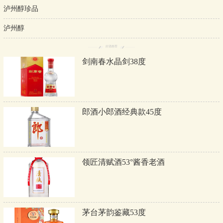
泸州醇珍品
泸州醇
好酒推荐
剑南春水晶剑38度
郎酒小郎酒经典款45度
领匠清赋酒53°酱香老酒
茅台茅韵鉴藏53度