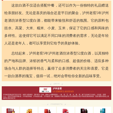
这款白酒不仅适合搭配中餐，还可以作为一份独特的礼品赠送
给亲朋好友。无论是喜庆的场合还是平日的聚会，泸州老窖5年泸州
老酒坊浓香型52度白酒，都能带来愉悦和舒适的氛围。它的原料包
括水、高粱、大米、糯米、小麦、玉米，保证了它的口感和风味的
多样性。这使得它可以满足不同口味的消费者的需求，无论是年轻
人还是老年人，都可以享受到它给予的美妙体验。
总结起来，泸州老窖5年泸州老酒坊浓香型52度白酒，以其独特
的产地和品牌、浓郁的香气与柔和的口感、超值的价格、适应多种
场合与人群的选择等特点，赢得了众多消费者的关注和喜爱。它是
一款白酒界的瑰宝，值得一试，绝对会带给你全新的品味享受。
品牌介绍
泸州老窖
LUZHOULAOJIAO
泸州老窖酒起源于四川泸州，有着“浓香鼻祖，酒中泰斗”之称，拥有七大酿酒资源——地、窖、艺、曲、水、粮、洞。旗下分别有五大单品，分别是：国窖
1573、百年泸州老窖窖龄酒、泸州老窖特曲、泸州老窖头曲、泸州老窖二曲。香烟网泸州老窖酒栏目为大家整理介绍泸州老窖酒价格表图，更多酒类内容就上香
烟网名酒资讯栏目!
泸州老窖相关产品