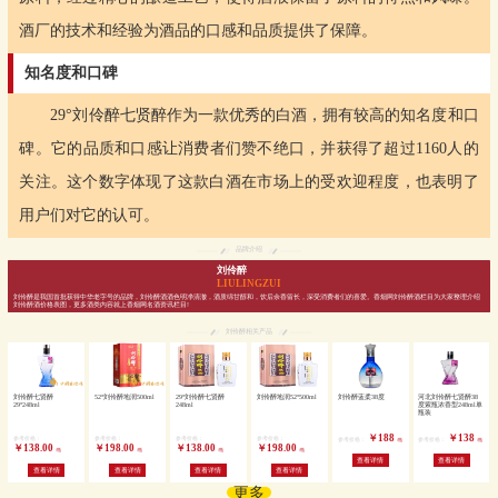
酒厂的技术和经验为酒品的口感和品质提供了保障。
知名度和口碑
29°刘伶醉七贤醉作为一款优秀的白酒，拥有较高的知名度和口
碑。它的品质和口感让消费者们赞不绝口，并获得了超过1160人的
关注。这个数字体现了这款白酒在市场上的受欢迎程度，也表明了
用户们对它的认可。
品牌介绍
刘伶醉
LIULINGZUI
刘伶醉是我国首批获得中华老字号的品牌，刘伶醉酒酒色明净清澈，酒质绵甘醇和，饮后余香留长，深受消费者们的喜爱。香烟网刘伶醉酒栏目为大家整理介绍
刘伶醉酒价格表图，更多酒类内容就上香烟网名酒资讯栏目!
刘伶醉相关产品
刘伶醉七贤醉
52°刘伶醉地润500ml
29°刘伶醉七贤醉
刘伶醉地润52°500ml
刘伶醉蓝柔38度
河北刘伶醉七贤醉38
29°248ml
248ml
度紫瓶浓香型248ml单
瓶装
￥188
￥138
参考价格：
参考价格：
参考价格：
参考价格：
参考价格：
参考价格：
/瓶
/瓶
￥138.00
￥198.00
￥138.00
￥198.00
/瓶
/瓶
/瓶
/瓶
查看详情
查看详情
查看详情
查看详情
查看详情
查看详情
更多