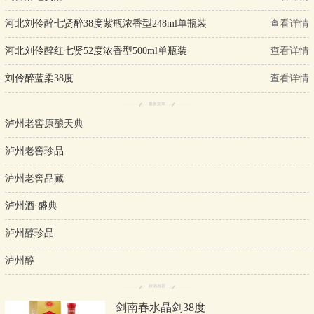
河北刘伶醉七贤醉38度紫瓶浓香型248ml单瓶装
查看详情
河北刘伶醉红七贤52度浓香型500ml单瓶装
查看详情
刘伶醉蓝柔38度
查看详情
最新文章
泸州老窖原酿天典
泸州老窖珍品
泸州老窖品藏
泸州酒·盛典
泸州醇珍品
泸州醇
好酒推荐
剑南春水晶剑38度