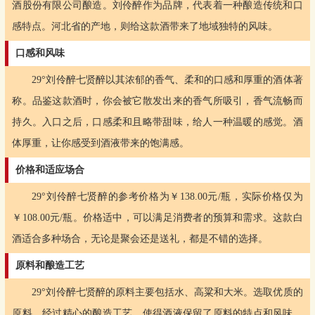
酒股份有限公司酿造。刘伶醉作为品牌，代表着一种酿造传统和口
感特点。河北省的产地，则给这款酒带来了地域独特的风味。
口感和风味
29°刘伶醉七贤醉以其浓郁的香气、柔和的口感和厚重的酒体著
称。品鉴这款酒时，你会被它散发出来的香气所吸引，香气流畅而
持久。入口之后，口感柔和且略带甜味，给人一种温暖的感觉。酒
体厚重，让你感受到酒液带来的饱满感。
价格和适应场合
29°刘伶醉七贤醉的参考价格为￥138.00元/瓶，实际价格仅为
￥108.00元/瓶。价格适中，可以满足消费者的预算和需求。这款白
酒适合多种场合，无论是聚会还是送礼，都是不错的选择。
原料和酿造工艺
29°刘伶醉七贤醉的原料主要包括水、高粱和大米。选取优质的
原料，经过精心的酿造工艺，使得酒液保留了原料的特点和风味。