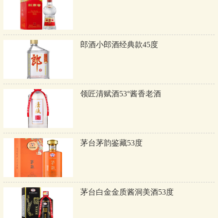
郎酒小郎酒经典款45度
领匠清赋酒53°酱香老酒
茅台茅韵鉴藏53度
茅台白金金质酱洞美酒53度