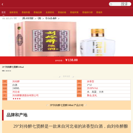
首页
烟草资讯
香烟专题
香烟品牌
名酒资讯
香烟价格
香烟评测
香烟排行榜
香烟库
>
>
>
香烟网
酒
刘伶醉
当前位置：
￥138.00
参考价格：
29°刘伶醉七贤醉248ml
时间：2023-05-16
基本信息
刘伶醉
浓香型
品牌
香型
白酒
1*12
产品类型
箱规
248ML
29.00%Vol
净含量
酒精度
河北省
水、高粱、大米
产地
原料
刘伶醉酿酒股份有限公司
聚会,送礼
酒厂
使用场合
★★★★
推荐星级
29°刘伶醉七贤醉248ml 产品介绍
品牌和产地
29°刘伶醉七贤醉是一款来自河北省的浓香型白酒，由刘伶醉酿