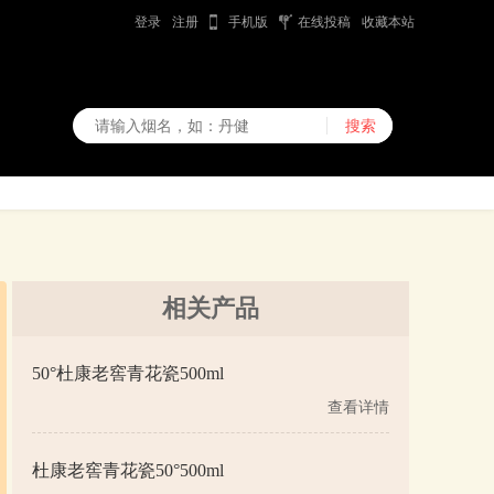
登录
注册
手机版
在线投稿
收藏本站
相关产品
50°杜康老窖青花瓷500ml
查看详情
杜康老窖青花瓷50°500ml