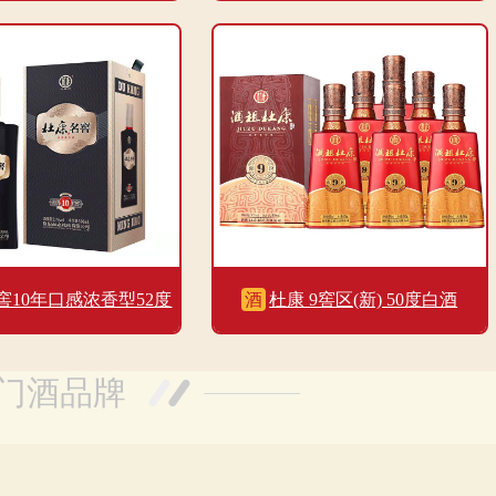
500ml*2坛 整箱装
窖10年口感浓香型52度
酒
杜康 9窖区(新) 50度白酒
酒500ml单瓶装
500ml*6整箱装
门酒品牌