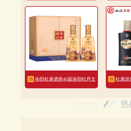
酒
洛阳杜康酒第40届洛阳牡丹文
酒
杜康原
化节纪念酒口感浓香型52度白酒
白
热
500ml单瓶装