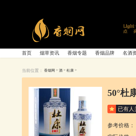
首页
烟草资讯
香烟专题
香烟品牌
名酒
>
>
>
当前位置：
香烟网
酒
杜康
50°杜
已有
人
参考价格：