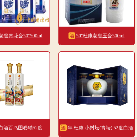
窖青花瓷50°500ml
酒
50°杜康老窖玉瓷500ml
白酒百鸟图卷轴52度
酒
年 杜康 小封坛(青坛) 52度白酒