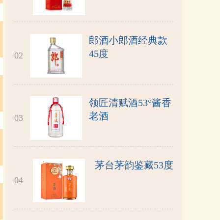
郎酒小郎酒经典款
45度
02
领匠清赋酒53°酱香
老酒
03
茅台茅韵鉴藏53度
04