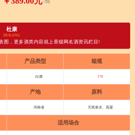
￥389.00元
/瓶
杜康
DUKANG
表图，更多酒类内容就上香烟网名酒资讯栏目!
产品类型
箱规
白酒
1*6
产地
原料
河南省
天然泉水、高粱
适用场合