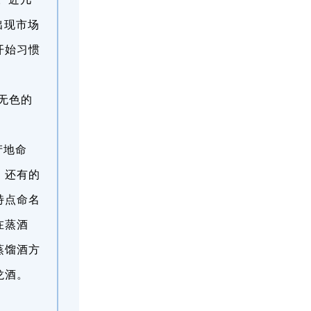
出现市场
开始习惯
无色的
产地命
。还有的
特点命名
在蒸酒
蒸馏酒方
龙酒。