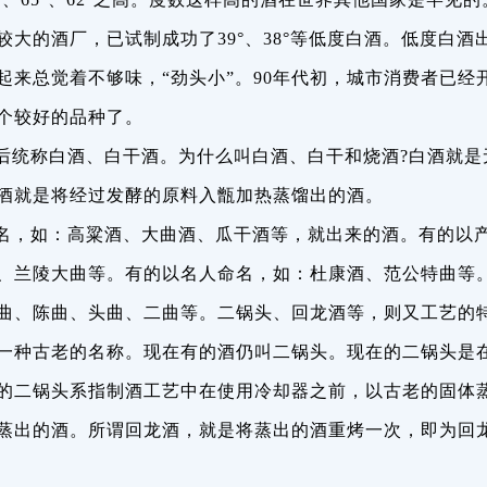
大的酒厂，已试制成功了39°、38°等低度白酒。低度白酒
起来总觉着不够味，“劲头小”。90年代初，城市消费者已经
个较好的品种了。
后统称白酒、白干酒。为什么叫白酒、白干和烧酒?白酒就是
酒就是将经过发酵的原料入甑加热蒸馏出的酒。
名，如：高粱酒、大曲酒、瓜干酒等，就出来的酒。有的以
、兰陵大曲等。有的以名人命名，如：杜康酒、范公特曲等
曲、陈曲、头曲、二曲等。二锅头、回龙酒等，则又工艺的
一种古老的名称。现在有的酒仍叫二锅头。现在的二锅头是
的二锅头系指制酒工艺中在使用冷却器之前，以古老的固体
蒸出的酒。所谓回龙酒，就是将蒸出的酒重烤一次，即为回