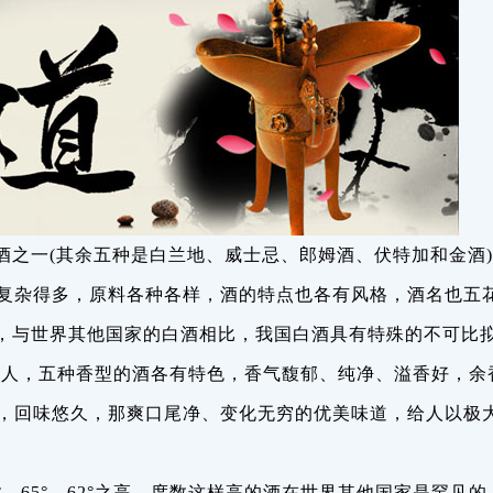
酒之一(其余五种是白兰地、威士忌、郎姆酒、伏特加和金酒
复杂得多，原料各种各样，酒的特点也各有风格，酒名也五
，与世界其他国家的白酒相比，我国白酒具有特殊的不可比
宜人，五种香型的酒各有特色，香气馥郁、纯净、溢香好，余
，回味悠久，那爽口尾净、变化无穷的优美味道，给人以极
°、65°、62°之高。度数这样高的酒在世界其他国家是罕见的