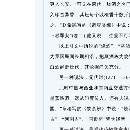
更入长安。”可见在唐代，烧酒之名
入珍贵异香，其坛每个以檀香十数斤
之。”赵希鹄写的《调燮类编》中说
下喉即安”(卷二);他又说：“生姜不
以上引文中所说的“烧酒”、“蒸
为我国民间长期相沿，把蒸酒称为烧
白酒起源唐代，其论据尚欠充分。
另一种说法，元代时(1271—13
元时中国与西亚和东南亚交通方
是蒸馏酒，远从印度传入。还有人说
国。”章穆写的《饮食辨》中说：“烧酒
古”、“阿刺吉”、“阿刺奇”皆为译
再一种说法，是明代药物学家李明珍