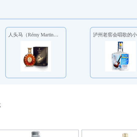
人头马（Rémy Martin）洋酒XO优质香槟区干邑白兰地史提芬·理查德匠心典藏版700ml单瓶
瓶