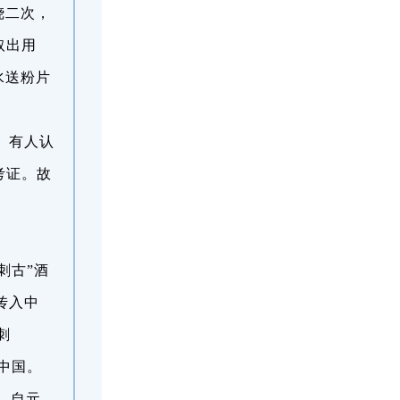
烧二次，
取出用
水送粉片
。
。有人认
考证。故
刺古”酒
传入中
刺
中国。
也，自元