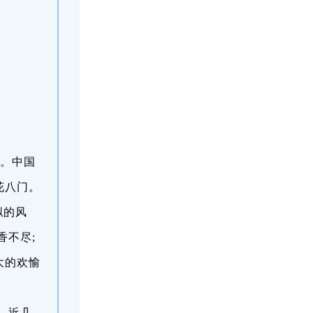
)。中国
花八门。
拟的风
香不尽;
大的欢愉
。近几