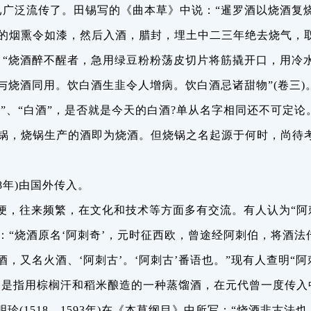
已广泛流传了。田锡写的《曲本草》中说：“暹罗酒以烧酒复
的烟熏令如漆，然后入酒，腊封，埋土中二三年绝去烧气，
：“烧酒醉不醒者，急用绿豆粉粉荡皮切片将筋撬开口，用冷
可与烧酒同用。饮白酒生韭令人增病。饮白酒忌诸甜物”(卷三)
酒”、“白酒”，是否就是今天的白酒?单从名字相同还不可定论
锅，烧锅生产的酒即为烧酒。但烧锅之名起源于何时，尚待
68年)由国外传入。
便，往来频繁，在文化和技术等方面多有交流。有人认为“阿
：“烧酒原名‘阿刺奇’，元时征西欧，曾途经阿刺伯，将酒法
，又名火酒、‘阿刺古’。‘阿刺古’番语也。”现有人查明“阿
音，是指用棕榈汗和稻米酿造的一种蒸馏酒，在元代曾一度传入
(1518—1593年)在《本草纲目》中所写：“烧酒非古法