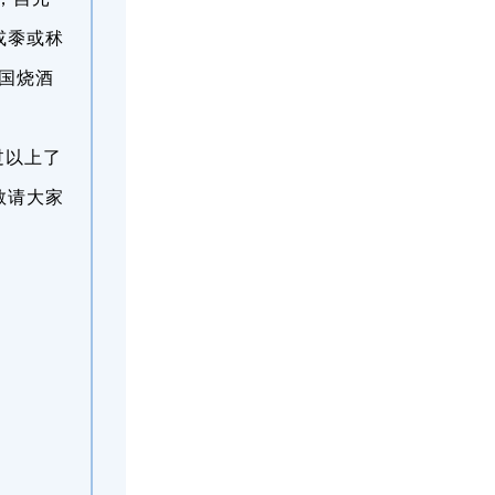
或黍或秫
国烧酒
过以上了
敬请大家