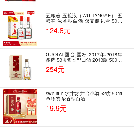
五粮春 五粮液（WULIANGYE） 五
粮春 浓香型白酒 双支装礼盒 50度
500ml*2瓶 含酒具
124.6元
GUOTAI 国台 国标 2017年/2018年
酿造 53度酱香型白酒 2018版 500ml
单瓶装
254元
swellfun 水井坊 井台小酒 52度 50ml
单瓶装 浓香型白酒
19.9元