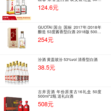
500ml*2瓶 含酒具
124.6元
GUOTAI 国台 国标 2017年/2018年
酿造 53度酱香型白酒 2018版 500ml
单瓶装
254元
汾酒 黄盖玻汾 53%vol 清香型白酒
38.5元
古井贡酒 年份原浆古16礼盒 50度
500ml*2瓶 送礼白酒
508元