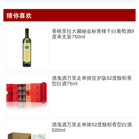
猜你喜欢
香格里拉大藏秘金标青稞干白葡萄酒9
度单支装750ml
酒鬼酒万里走单骑贺岁版52度馥郁香
型白酒75ml
酒鬼酒万里走单骑52度馥郁香型白酒
500ml