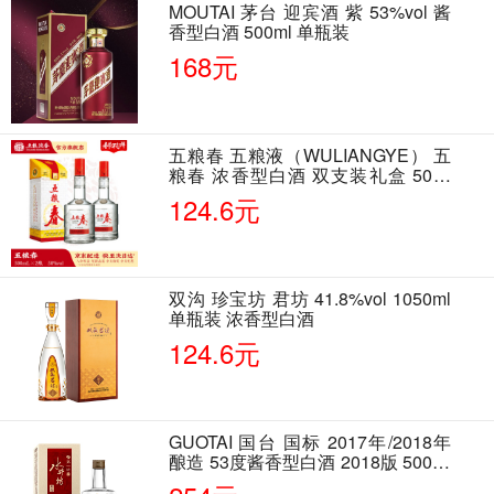
MOUTAI 茅台 迎宾酒 紫 53%vol 酱
香型白酒 500ml 单瓶装
168元
五粮春 五粮液（WULIANGYE） 五
粮春 浓香型白酒 双支装礼盒 50度
500ml*2瓶 含酒具
124.6元
双沟 珍宝坊 君坊 41.8%vol 1050ml
单瓶装 浓香型白酒
124.6元
GUOTAI 国台 国标 2017年/2018年
酿造 53度酱香型白酒 2018版 500ml
单瓶装