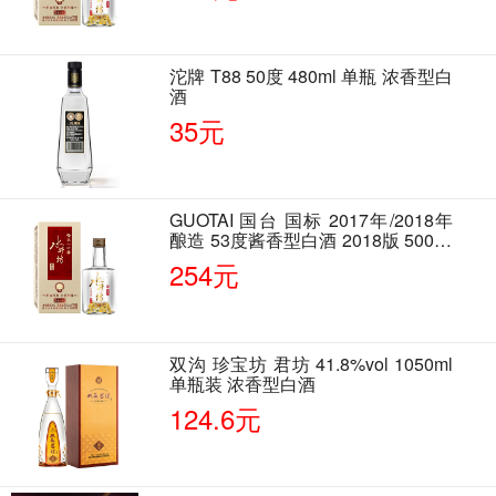
沱牌 T88 50度 480ml 单瓶 浓香型白
酒
35元
GUOTAI 国台 国标 2017年/2018年
酿造 53度酱香型白酒 2018版 500ml
单瓶装
254元
双沟 珍宝坊 君坊 41.8%vol 1050ml
单瓶装 浓香型白酒
124.6元