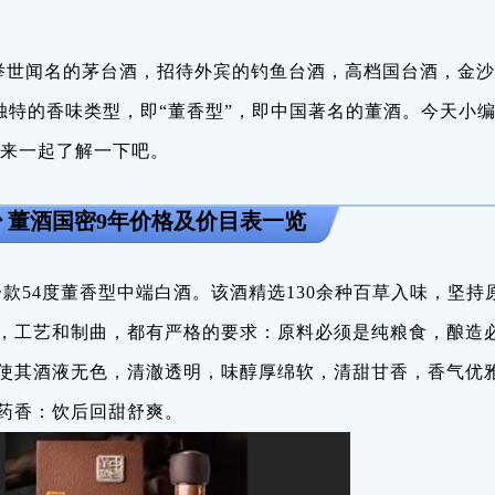
举世闻名的茅台酒，招待外宾的钓鱼台酒，高档国台酒，金沙
独特的香味类型，即“董香型”，即中国著名的董酒。今天小
编来一起了解一下吧。
少 董酒国密9年价格及价目表一览
款54度董香型中端白酒。该酒精选130余种百草入味，坚持
，工艺和制曲，都有严格的要求：原料必须是纯粮食，酿造
使其酒液无色，清澈透明，味醇厚绵软，清甜甘香，香气优
药香：饮后回甜舒爽。