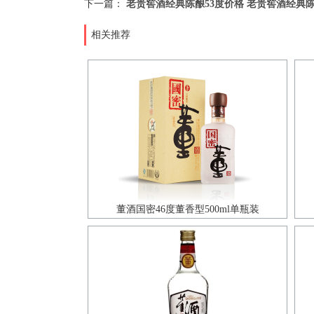
下一篇：
老贵窖酒经典陈酿53度价格 老贵窖酒经典陈
相关推荐
董酒国密46度董香型500ml单瓶装