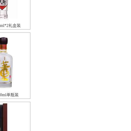
ml*2礼盒装
0ml单瓶装