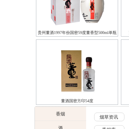
贵州董酒1997年份国密59度董香型500ml单瓶
装
董酒国密方印54度
香烟
烟草资讯
酒