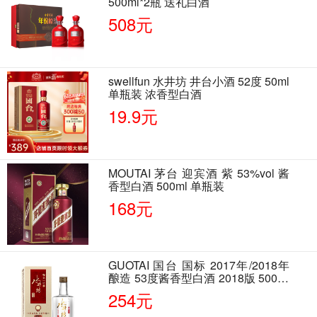
500ml*2瓶 送礼白酒
508元
swellfun 水井坊 井台小酒 52度 50ml
单瓶装 浓香型白酒
19.9元
MOUTAI 茅台 迎宾酒 紫 53%vol 酱
香型白酒 500ml 单瓶装
168元
GUOTAI 国台 国标 2017年/2018年
酿造 53度酱香型白酒 2018版 500ml
单瓶装
254元