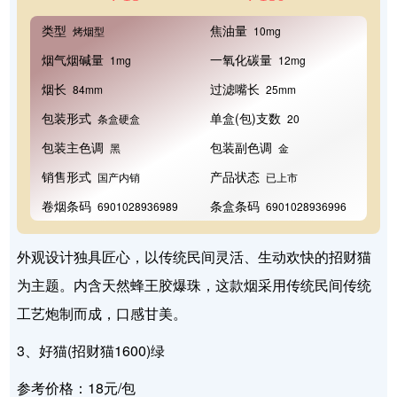
类型
焦油量
烤烟型
10mg
烟气烟碱量
一氧化碳量
1mg
12mg
烟长
过滤嘴长
84mm
25mm
包装形式
单盒(包)支数
条盒硬盒
20
包装主色调
包装副色调
黑
金
销售形式
产品状态
国产内销
已上市
卷烟条码
条盒条码
6901028936989
6901028936996
外观设计独具匠心，以传统民间灵活、生动欢快的招财猫
为主题。内含天然蜂王胶爆珠，这款烟采用传统民间传统
工艺炮制而成，口感甘美。
3、好猫(招财猫1600)绿
参考价格：18元/包