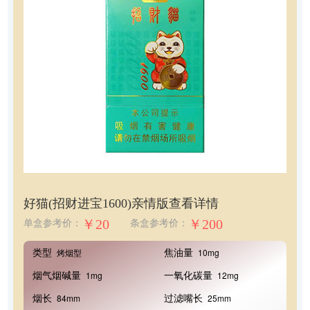
好猫(招财进宝1600)亲情版
查看详情
￥20
￥200
单盒参考价：
条盒参考价：
类型
焦油量
烤烟型
10mg
烟气烟碱量
一氧化碳量
1mg
12mg
烟长
过滤嘴长
84mm
25mm