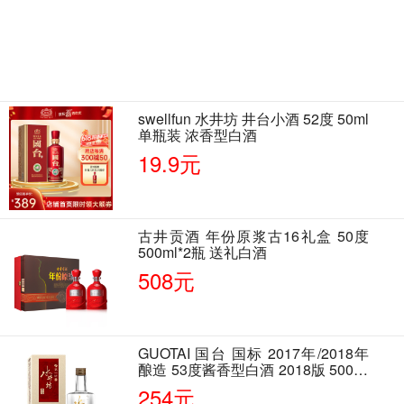
swellfun 水井坊 井台小酒 52度 50ml
单瓶装 浓香型白酒
19.9元
古井贡酒 年份原浆古16礼盒 50度
500ml*2瓶 送礼白酒
508元
GUOTAI 国台 国标 2017年/2018年
酿造 53度酱香型白酒 2018版 500ml
单瓶装
254元