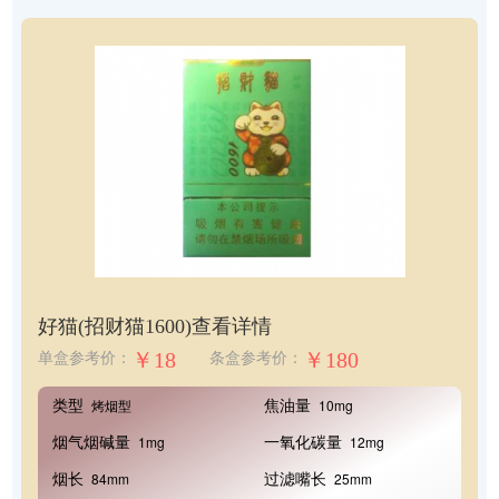
好猫(招财猫1600)
查看详情
￥18
￥180
单盒参考价：
条盒参考价：
类型
焦油量
烤烟型
10mg
烟气烟碱量
一氧化碳量
1mg
12mg
烟长
过滤嘴长
84mm
25mm