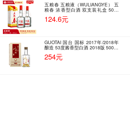
五粮春 五粮液（WULIANGYE） 五
粮春 浓香型白酒 双支装礼盒 50度
500ml*2瓶 含酒具
124.6元
GUOTAI 国台 国标 2017年/2018年
酿造 53度酱香型白酒 2018版 500ml
单瓶装
254元