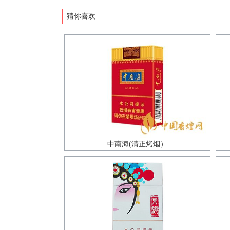
猜你喜欢
中南海(清正烤烟）