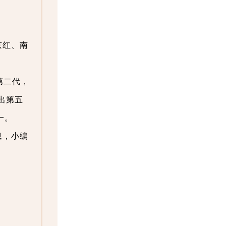
京红、南
第二代，
出第五
一。
息，小编