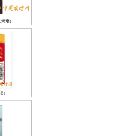
烤烟)
烟）