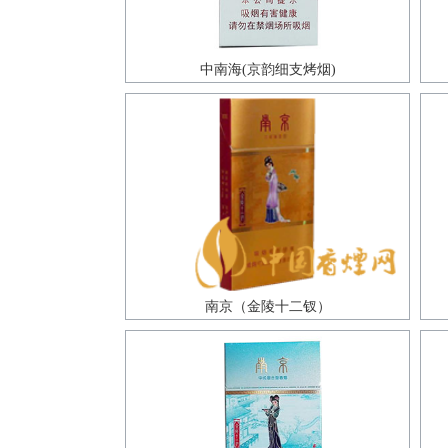
中南海(京韵细支烤烟)
南京（金陵十二钗）