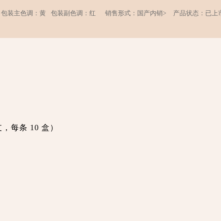
包装主色调：黄
包装副色调：红
销售形式：国产内销>
产品状态：已上
，每条 10 盒）