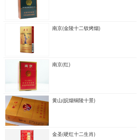
南京(金陵十二钗烤烟)
南京(红)
黄山(皖烟铜陵十景)
金圣(硬红十二生肖)