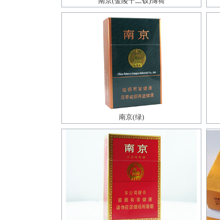
南京(金陵十二钗)薄荷
南京(绿)