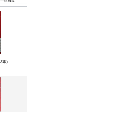
南京一品梅金
烤烟)