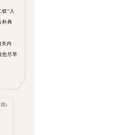
二钗”人
古朴典
相关内
请您尽早
荷)